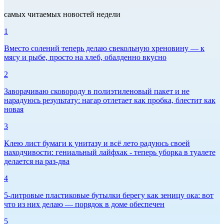
самых читаемых новостей недели
1
Вместо солений теперь делаю свекольную хреновину — к
мясу и рыбе, просто на хлеб, обалденно вкусно
2
Заворачиваю сковороду в полиэтиленовый пакет и не
нарадуюсь результату: нагар отлетает как пробка, блестит как
новая
3
Клею лист бумаги к унитазу и всё лето радуюсь своей
находчивости: гениальный лайфхак - теперь уборка в туалете
делается на раз-два
4
5-литровые пластиковые бутылки берегу как зеницу ока: вот
что из них делаю — порядок в доме обеспечен
5