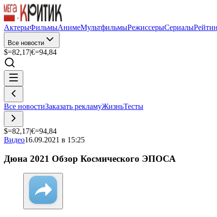
Актеры
Фильмы
Аниме
Мультфильмы
Режиссеры
Сериалы
Рейти
Все новости
$=
82,17
|
€=
94,84
Все новости
Заказать рекламу
Жизнь
Тесты
$=
82,17
|
€=
94,84
Видео
16.09.2021 в 15:25
Дюна 2021 Обзор Космического ЭПОСА