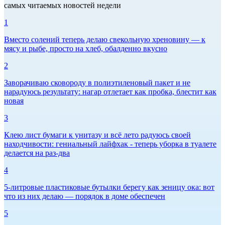
самых читаемых новостей недели
1
Вместо солений теперь делаю свекольную хреновину — к
мясу и рыбе, просто на хлеб, обалденно вкусно
2
Заворачиваю сковороду в полиэтиленовый пакет и не
нарадуюсь результату: нагар отлетает как пробка, блестит как
новая
3
Клею лист бумаги к унитазу и всё лето радуюсь своей
находчивости: гениальный лайфхак - теперь уборка в туалете
делается на раз-два
4
5-литровые пластиковые бутылки берегу как зеницу ока: вот
что из них делаю — порядок в доме обеспечен
5