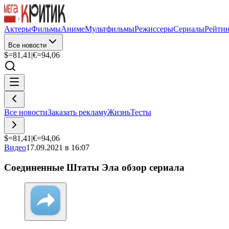
Актеры
Фильмы
Аниме
Мультфильмы
Режиссеры
Сериалы
Рейти
Все новости
$=
81,41
|
€=
94,06
Все новости
Заказать рекламу
Жизнь
Тесты
$=
81,41
|
€=
94,06
Видео
17.09.2021 в 16:07
Соединенные Штаты Эла обзор сериала