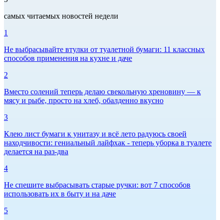
самых читаемых новостей недели
1
Не выбрасывайте втулки от туалетной бумаги: 11 классных
способов применения на кухне и даче
2
Вместо солений теперь делаю свекольную хреновину — к
мясу и рыбе, просто на хлеб, обалденно вкусно
3
Клею лист бумаги к унитазу и всё лето радуюсь своей
находчивости: гениальный лайфхак - теперь уборка в туалете
делается на раз-два
4
Не спешите выбрасывать старые ручки: вот 7 способов
использовать их в быту и на даче
5