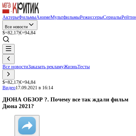
Актеры
Фильмы
Аниме
Мультфильмы
Режиссеры
Сериалы
Рейти
Все новости
$=
82,17
|
€=
94,84
Все новости
Заказать рекламу
Жизнь
Тесты
$=
82,17
|
€=
94,84
Видео
17.09.2021 в 16:14
ДЮНА ОБЗОР ?. Почему все так ждали фильм
Дюна 2021?