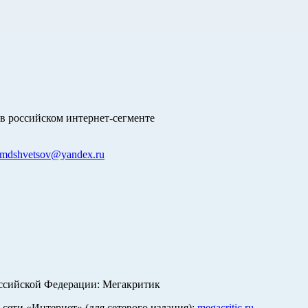
в российском интернет-сегменте
mdshvetsov@yandex.ru
оссийской Федерации: Мегакритик
ети «Интернет» (для сетевого издания):
megacritic.ru