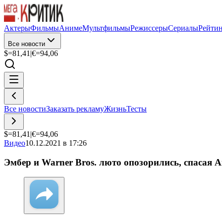
Актеры
Фильмы
Аниме
Мультфильмы
Режиссеры
Сериалы
Рейти
Все новости
$=
81,41
|
€=
94,06
Все новости
Заказать рекламу
Жизнь
Тесты
$=
81,41
|
€=
94,06
Видео
10.12.2021 в 17:26
Эмбер и Warner Bros. люто опозорились, спасая А