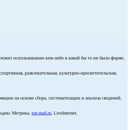
длежит использованию кем-либо в какой бы то ни было форме,
портивная, развлекательная, культурно-просветительская,
ции на основе сбора, систематизации и анализа сведений,
Яндекс Метрика,
top.mail.ru
, LiveInternet.