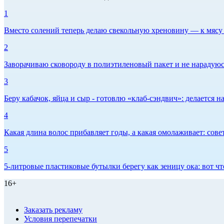
1
Вместо солений теперь делаю свекольную хреновину — к мясу и
2
Заворачиваю сковороду в полиэтиленовый пакет и не нарадуюсь 
3
Беру кабачок, яйца и сыр - готовлю «клаб-сэндвич»: делается на
4
Какая длина волос прибавляет годы, а какая омолаживает: сов
5
5-литровые пластиковые бутылки берегу как зеницу ока: вот ч
16+
Заказать рекламу
Условия перепечатки