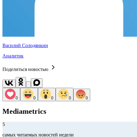
Василий Солодянкин
Аналитик
Поделиться новостью
0
0
0
0
0
Mediametrics
5
самых читаемых новостей недели