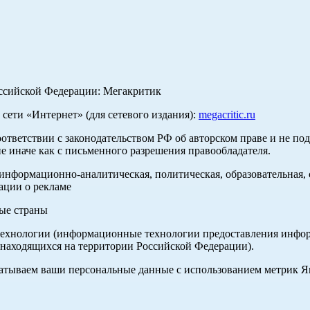
оссийской Федерации: Мегакритик
ети «Интернет» (для сетевого издания):
megacritic.ru
оответствии с законодательством РФ об авторском праве и не по
е иначе как с письменного разрешения правообладателя.
нформационно-аналитическая, политическая, образовательная, с
ации о рекламе
ные страны
хнологии (информационные технологии предоставления информа
 находящихся на территории Российской Федерации).
абатываем ваши персональные данные с использованием метрик 