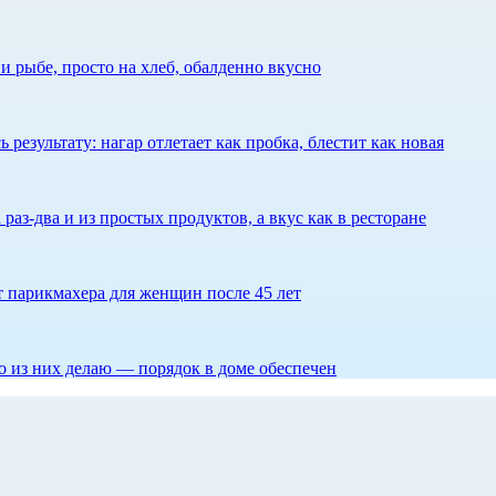
 рыбе, просто на хлеб, обалденно вкусно
результату: нагар отлетает как пробка, блестит как новая
 раз-два и из простых продуктов, а вкус как в ресторане
ет парикмахера для женщин после 45 лет
то из них делаю — порядок в доме обеспечен