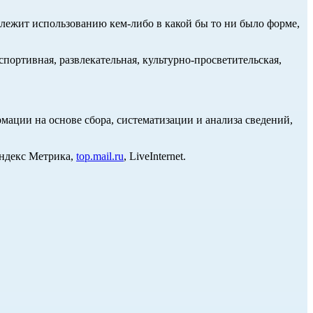
длежит использованию кем-либо в какой бы то ни было форме,
портивная, развлекательная, культурно-просветительская,
ции на основе сбора, систематизации и анализа сведений,
Яндекс Метрика,
top.mail.ru
, LiveInternet.