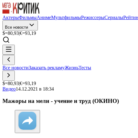
Актеры
Фильмы
Аниме
Мультфильмы
Режиссеры
Сериалы
Рейти
Все новости
$=
80,93
|
€=
93,19
Все новости
Заказать рекламу
Жизнь
Тесты
$=
80,93
|
€=
93,19
Видео
14.12.2021 в 18:34
Мажоры на мели - учение и труд (ОКИНО)