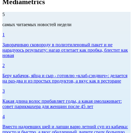
Mediametrics
5
самых читаемых новостей недели
1
Заворачиваю сковороду в полиэтиленовый пакет и не
нарадуюсь результату: нагар отлетает как пробка, блестит как
новая
2
Беру кабачок, яйца и сыр - готовлю «клаб-сэндвич»: делается
на раз-два и из простых продуктов, а вкус как в ресторане
3
Какая длина волос прибавляет годы, а какая омолаживает:
совет парикмахера для женщин после 45 лет
4
Вместо надоевших щей и лапши варю летний суп из кабачка:
просто и быстро, а вкус обалденный, варите сразу большую