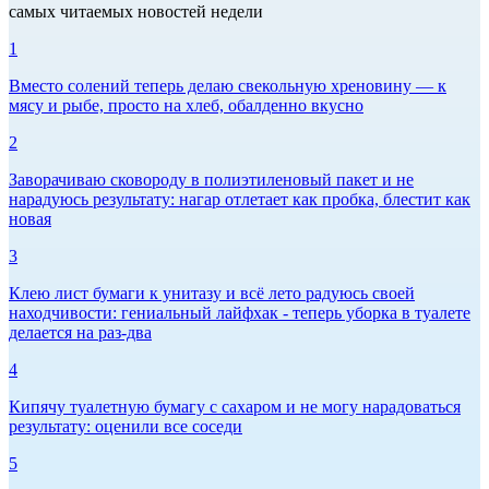
самых читаемых новостей недели
1
Вместо солений теперь делаю свекольную хреновину — к
мясу и рыбе, просто на хлеб, обалденно вкусно
2
Заворачиваю сковороду в полиэтиленовый пакет и не
нарадуюсь результату: нагар отлетает как пробка, блестит как
новая
3
Клею лист бумаги к унитазу и всё лето радуюсь своей
находчивости: гениальный лайфхак - теперь уборка в туалете
делается на раз-два
4
Кипячу туалетную бумагу с сахаром и не могу нарадоваться
результату: оценили все соседи
5