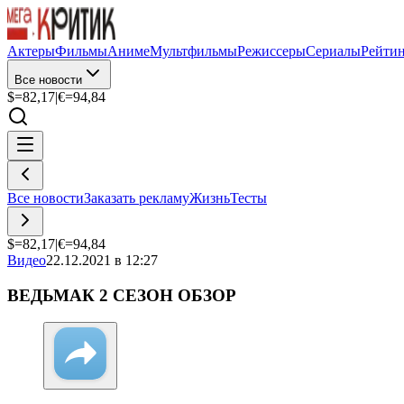
Актеры
Фильмы
Аниме
Мультфильмы
Режиссеры
Сериалы
Рейти
Все новости
$=
82,17
|
€=
94,84
Все новости
Заказать рекламу
Жизнь
Тесты
$=
82,17
|
€=
94,84
Видео
22.12.2021 в 12:27
ВЕДЬМАК 2 СЕЗОН ОБЗОР