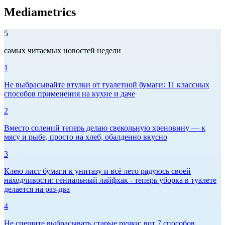
Mediametrics
5
самых читаемых новостей недели
1
Не выбрасывайте втулки от туалетной бумаги: 11 классных
способов применения на кухне и даче
2
Вместо солений теперь делаю свекольную хреновину — к
мясу и рыбе, просто на хлеб, обалденно вкусно
3
Клею лист бумаги к унитазу и всё лето радуюсь своей
находчивости: гениальный лайфхак - теперь уборка в туалете
делается на раз-два
4
Не спешите выбрасывать старые ручки: вот 7 способов