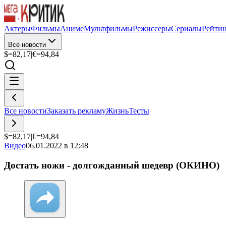
Актеры
Фильмы
Аниме
Мультфильмы
Режиссеры
Сериалы
Рейти
Все новости
$=
82,17
|
€=
94,84
Все новости
Заказать рекламу
Жизнь
Тесты
$=
82,17
|
€=
94,84
Видео
06.01.2022 в 12:48
Достать ножи - долгожданный шедевр (ОКИНО)