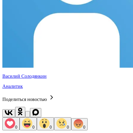
Василий Солодянкин
Аналитик
Поделиться новостью
0
0
0
0
0