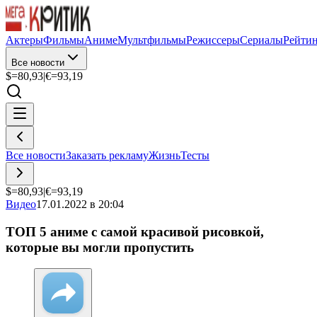
Актеры
Фильмы
Аниме
Мультфильмы
Режиссеры
Сериалы
Рейти
Все новости
$=
80,93
|
€=
93,19
Все новости
Заказать рекламу
Жизнь
Тесты
$=
80,93
|
€=
93,19
Видео
17.01.2022 в 20:04
ТОП 5 аниме с самой красивой рисовкой,
которые вы могли пропустить