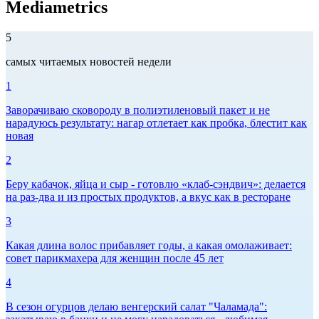
Mediametrics
5
самых читаемых новостей недели
1
Заворачиваю сковороду в полиэтиленовый пакет и не
нарадуюсь результату: нагар отлетает как пробка, блестит как
новая
2
Беру кабачок, яйца и сыр - готовлю «клаб-сэндвич»: делается
на раз-два и из простых продуктов, а вкус как в ресторане
3
Какая длина волос прибавляет годы, а какая омолаживает:
совет парикмахера для женщин после 45 лет
4
В сезон огурцов делаю венгерский салат "Чаламада":