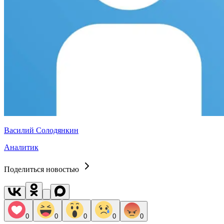
Василий Солодянкин
Аналитик
Поделиться новостью
0
0
0
0
0