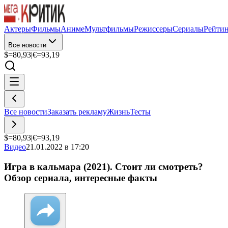
Актеры
Фильмы
Аниме
Мультфильмы
Режиссеры
Сериалы
Рейти
Все новости
$=
80,93
|
€=
93,19
Все новости
Заказать рекламу
Жизнь
Тесты
$=
80,93
|
€=
93,19
Видео
21.01.2022 в 17:20
Игра в кальмара (2021). Стоит ли смотреть?
Обзор сериала, интересные факты