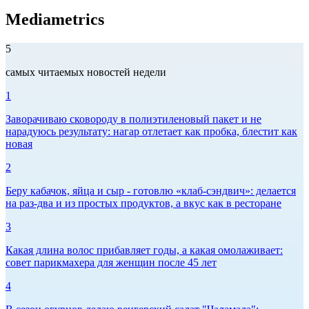
Mediametrics
5
самых читаемых новостей недели
1
Заворачиваю сковороду в полиэтиленовый пакет и не
нарадуюсь результату: нагар отлетает как пробка, блестит как
новая
2
Беру кабачок, яйца и сыр - готовлю «клаб-сэндвич»: делается
на раз-два и из простых продуктов, а вкус как в ресторане
3
Какая длина волос прибавляет годы, а какая омолаживает:
совет парикмахера для женщин после 45 лет
4