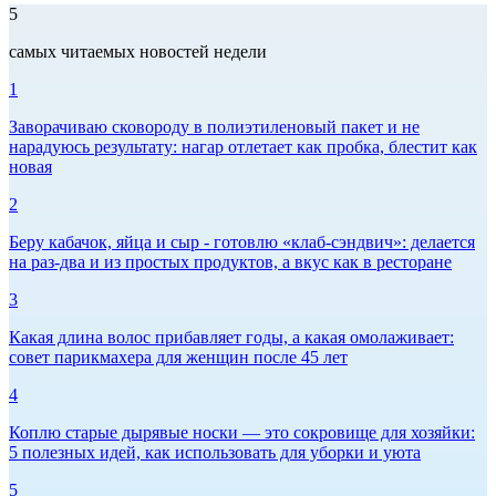
5
самых читаемых новостей недели
1
Заворачиваю сковороду в полиэтиленовый пакет и не
нарадуюсь результату: нагар отлетает как пробка, блестит как
новая
2
Беру кабачок, яйца и сыр - готовлю «клаб-сэндвич»: делается
на раз-два и из простых продуктов, а вкус как в ресторане
3
Какая длина волос прибавляет годы, а какая омолаживает:
совет парикмахера для женщин после 45 лет
4
Коплю старые дырявые носки — это сокровище для хозяйки:
5 полезных идей, как использовать для уборки и уюта
5