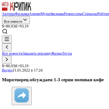
Актеры
Фильмы
Аниме
Мультфильмы
Режиссеры
Сериалы
Рейти
Все новости
$=
80,93
|
€=
93,19
Все новости
Заказать рекламу
Жизнь
Тесты
$=
80,93
|
€=
93,19
Видео
21.01.2022 в 17:24
Миротворец-обсуждаем 1-3 серии попивая кофе