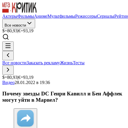
Актеры
Фильмы
Аниме
Мультфильмы
Режиссеры
Сериалы
Рейти
Все новости
$=
80,93
|
€=
93,19
Все новости
Заказать рекламу
Жизнь
Тесты
$=
80,93
|
€=
93,19
Видео
28.01.2022 в 19:36
Почему звезды DC Генри Кавилл и Бен Аффлек
могут уйти в Марвел?