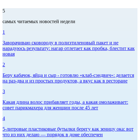
5
самых читаемых новостей недели
1
Заворачиваю сковороду в полиэтиленовый пакет и не
нарадуюсь результату: нагар отлетает как пробка, блестит как
новая
2
Беру кабачок, яйца и сыр - готовлю «клаб-сэндвич»: делается
на раз-два и из простых продуктов, а вкус как в ресторане
3
Какая длина волос прибавляет годы, а какая омолаживает:
совет парикмахера для женщин после 45 лет
4
5-литровые пластиковые бутылки берегу как зеницу ока: вот
что из них делаю — порядок в доме обеспечен