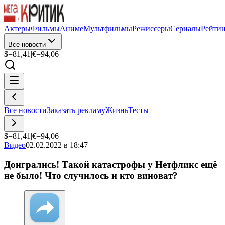
Актеры
Фильмы
Аниме
Мультфильмы
Режиссеры
Сериалы
Рейти
Все новости
$=
81,41
|
€=
94,06
Все новости
Заказать рекламу
Жизнь
Тесты
$=
81,41
|
€=
94,06
Видео
02.02.2022 в 18:47
Доигрались! Такой катастрофы у Нетфликс ещё
не было! Что случилось и кто виноват?