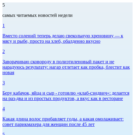
5
самых читаемых новостей недели
1
Вместо солений теперь делаю свекольную хреновину — к
мясу и рыбе, просто на хлеб, обалденно вкусно
2
Заворачиваю сковороду в полиэтиленовый пакет и не
нарадуюсь результату: нагар отлетает как пробка, блестит как
новая
3
Беру кабачок, яйца и сыр - готовлю «клаб-сэндвич»: делается
на раз-два и из простых продуктов, а вкус как в ресторане
4
Какая длина волос прибавляет годы, а какая омолаживает:
совет парикмахера для женщин после 45 лет
5