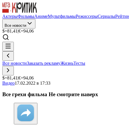
Актеры
Фильмы
Аниме
Мультфильмы
Режиссеры
Сериалы
Рейти
Все новости
$=
81,41
|
€=
94,06
Все новости
Заказать рекламу
Жизнь
Тесты
$=
81,41
|
€=
94,06
Видео
17.02.2022 в 17:33
Все грехи фильма Не смотрите наверх