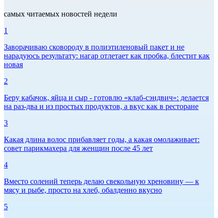
самых читаемых новостей недели
1
Заворачиваю сковороду в полиэтиленовый пакет и не
нарадуюсь результату: нагар отлетает как пробка, блестит как
новая
2
Беру кабачок, яйца и сыр - готовлю «клаб-сэндвич»: делается
на раз-два и из простых продуктов, а вкус как в ресторане
3
Какая длина волос прибавляет годы, а какая омолаживает:
совет парикмахера для женщин после 45 лет
4
Вместо солений теперь делаю свекольную хреновину — к
мясу и рыбе, просто на хлеб, обалденно вкусно
5