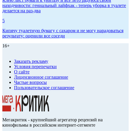
Клею лист бумаги к унитазу и всё лето радуюсь своей
находчивости: гениальный лайфхак - теперь уборка в туалете
делается на раз-два
5
Кипячу туалетную бумагу с сахаром и не могу нарадоваться
результату: оценили все соседи
16+
Заказать рекламу
Условия перепечатки
О сайте
Лицензионное соглашение
Частые вопросы
Пользовательское соглашение
Мегакритик - крупнейший агрегатор рецензий на
кинофильмы в российском интернет-сегменте