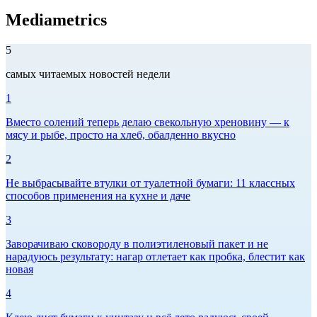
Mediametrics
5
самых читаемых новостей недели
1
Вместо солений теперь делаю свекольную хреновину — к
мясу и рыбе, просто на хлеб, обалденно вкусно
2
Не выбрасывайте втулки от туалетной бумаги: 11 классных
способов применения на кухне и даче
3
Заворачиваю сковороду в полиэтиленовый пакет и не
нарадуюсь результату: нагар отлетает как пробка, блестит как
новая
4