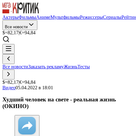
Актеры
Фильмы
Аниме
Мультфильмы
Режиссеры
Сериалы
Рейти
Все новости
$=
82,17
|
€=
94,84
Все новости
Заказать рекламу
Жизнь
Тесты
$=
82,17
|
€=
94,84
Видео
05.04.2022 в 18:01
Худший человек на свете - реальная жизнь
(ОКИНО)