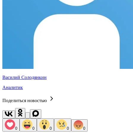
Василий Солодянкин
Аналитик
Поделиться новостью
0
0
0
0
0