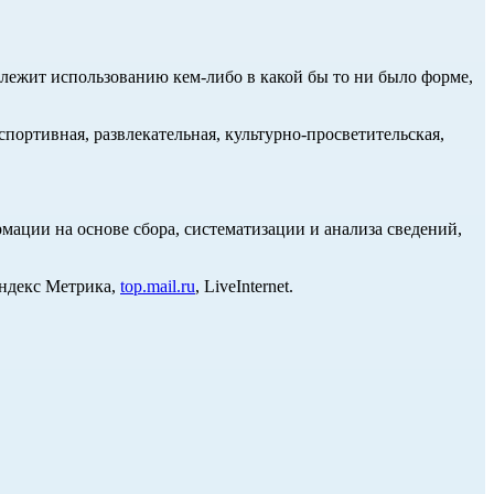
длежит использованию кем-либо в какой бы то ни было форме,
портивная, развлекательная, культурно-просветительская,
ции на основе сбора, систематизации и анализа сведений,
Яндекс Метрика,
top.mail.ru
, LiveInternet.