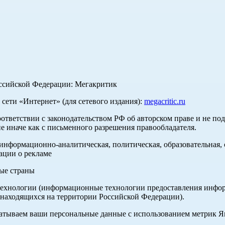
оссийской Федерации: Мегакритик
ети «Интернет» (для сетевого издания):
megacritic.ru
оответствии с законодательством РФ об авторском праве и не по
е иначе как с письменного разрешения правообладателя.
нформационно-аналитическая, политическая, образовательная, с
ации о рекламе
ные страны
хнологии (информационные технологии предоставления информа
 находящихся на территории Российской Федерации).
абатываем ваши персональные данные с использованием метрик 