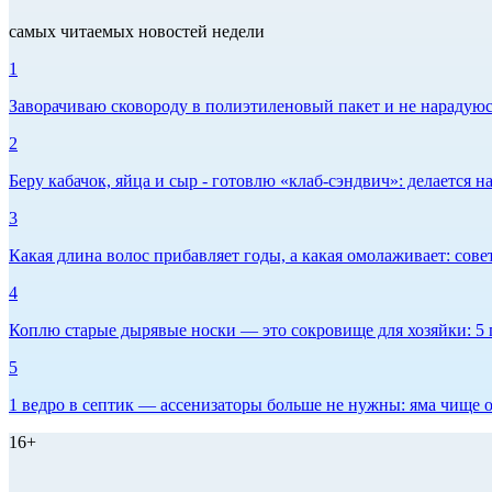
самых читаемых новостей недели
1
Заворачиваю сковороду в полиэтиленовый пакет и не нарадуюсь 
2
Беру кабачок, яйца и сыр - готовлю «клаб-сэндвич»: делается на
3
Какая длина волос прибавляет годы, а какая омолаживает: сов
4
Коплю старые дырявые носки — это сокровище для хозяйки: 5 п
5
1 ведро в септик — ассенизаторы больше не нужны: яма чище о
16+