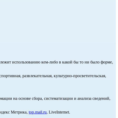
длежит использованию кем-либо в какой бы то ни было форме,
портивная, развлекательная, культурно-просветительская,
ции на основе сбора, систематизации и анализа сведений,
Яндекс Метрика,
top.mail.ru
, LiveInternet.