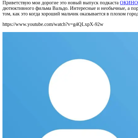
Приветствую мои дорогие это новый выпуск подкаста
ОКИНО 
дютюктивного фильма Вальдо. Интересные и необычные, а поро
том, как это когда хороший мальчик оказывается в плохом город
https://www.youtube.com/watch?v=g4QLxpX-92w