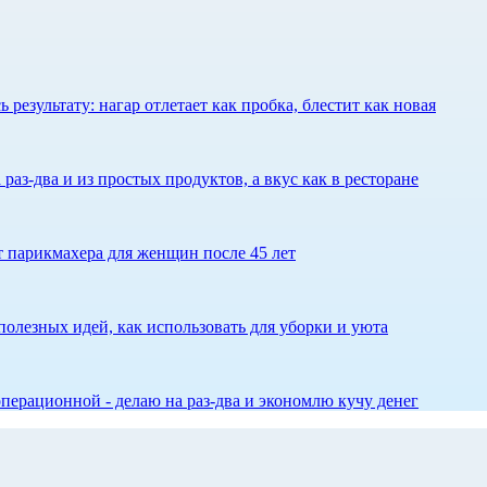
результату: нагар отлетает как пробка, блестит как новая
 раз-два и из простых продуктов, а вкус как в ресторане
ет парикмахера для женщин после 45 лет
олезных идей, как использовать для уборки и уюта
перационной - делаю на раз-два и экономлю кучу денег