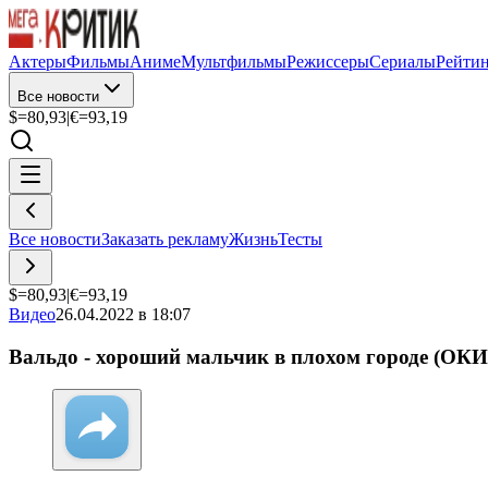
Актеры
Фильмы
Аниме
Мультфильмы
Режиссеры
Сериалы
Рейти
Все новости
$=
80,93
|
€=
93,19
Все новости
Заказать рекламу
Жизнь
Тесты
$=
80,93
|
€=
93,19
Видео
26.04.2022 в 18:07
Вальдо - хороший мальчик в плохом городе (ОК