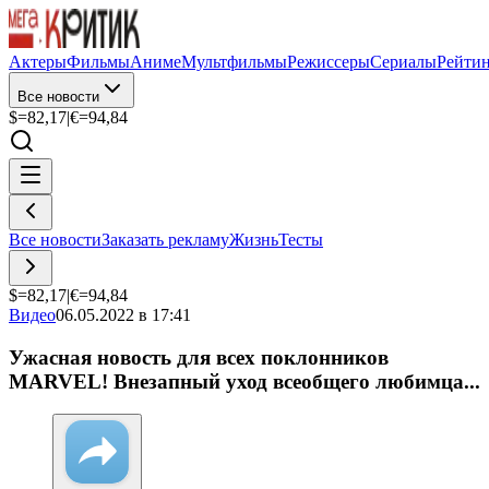
Актеры
Фильмы
Аниме
Мультфильмы
Режиссеры
Сериалы
Рейти
Все новости
$=
82,17
|
€=
94,84
Все новости
Заказать рекламу
Жизнь
Тесты
$=
82,17
|
€=
94,84
Видео
06.05.2022 в 17:41
Ужасная новость для всех поклонников
MARVEL! Внезапный уход всеобщего любимца...