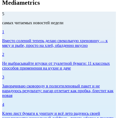
Mediametrics
5
самых читаемых новостей недели
1
Вместо солений теперь делаю свекольную хреновину — к
мясу и рыбе, просто на хлеб, обалденно вкусно
2
Не выбрасывайте втулки от туалетной бумаги: 11 классных
способов применения на кухне и даче
3
Заворачиваю сковороду в полиэтиленовый пакет и не
нарадуюсь результату: нагар отлетает как пробка, блестит как
новая
4
Клею лист бумаги к унитазу и всё лето радуюсь своей