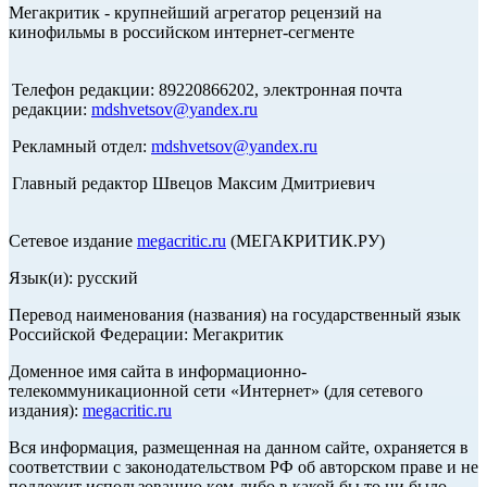
Мегакритик - крупнейший агрегатор рецензий на
кинофильмы в российском интернет-сегменте
Телефон редакции: 89220866202, электронная почта
редакции:
mdshvetsov@yandex.ru
Рекламный отдел:
mdshvetsov@yandex.ru
Главный редактор Швецов Максим Дмитриевич
Сетевое издание
megacritic.ru
(МЕГАКРИТИК.РУ)
Язык(и): русский
Перевод наименования (названия) на государственный язык
Российской Федерации: Мегакритик
Доменное имя сайта в информационно-
телекоммуникационной сети «Интернет» (для сетевого
издания):
megacritic.ru
Вся информация, размещенная на данном сайте, охраняется в
соответствии с законодательством РФ об авторском праве и не
подлежит использованию кем-либо в какой бы то ни было