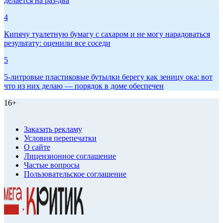
делается на раз-два
4
Кипячу туалетную бумагу с сахаром и не могу нарадоваться
результату: оценили все соседи
5
5-литровые пластиковые бутылки берегу как зеницу ока: вот
что из них делаю — порядок в доме обеспечен
16+
Заказать рекламу
Условия перепечатки
О сайте
Лицензионное соглашение
Частые вопросы
Пользовательское соглашение