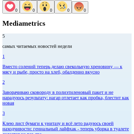
0
0
0
0
0
Mediametrics
5
самых читаемых новостей недели
1
Вместо солений теперь делаю свекольную хреновину — к
мясу и рыбе, просто на хлеб, обалденно вкусно
2
Заворачиваю сковороду в полиэтиленовый пакет и не
нарадуюсь результату: нагар отлетает как пробка, блестит как
новая
3
Клею лист бумаги к унитазу и всё лето радуюсь своей
находчивости: гениальный лайфхак - теперь уборка в туалете