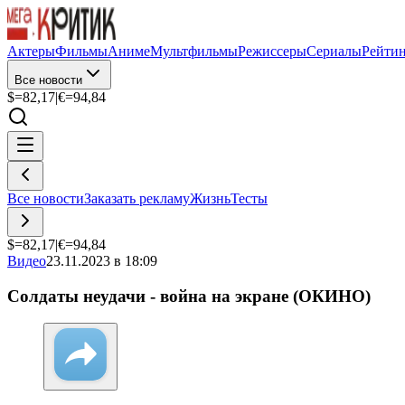
Актеры
Фильмы
Аниме
Мультфильмы
Режиссеры
Сериалы
Рейти
Все новости
$=
82,17
|
€=
94,84
Все новости
Заказать рекламу
Жизнь
Тесты
$=
82,17
|
€=
94,84
Видео
23.11.2023 в 18:09
Солдаты неудачи - война на экране (ОКИНО)