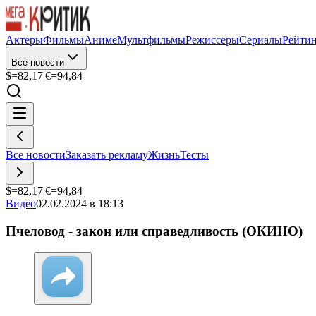
Актеры
Фильмы
Аниме
Мультфильмы
Режиссеры
Сериалы
Рейти
Все новости
$=
82,17
|
€=
94,84
Все новости
Заказать рекламу
Жизнь
Тесты
$=
82,17
|
€=
94,84
Видео
02.02.2024 в 18:13
Пчеловод - закон или справедливость (ОКИНО)