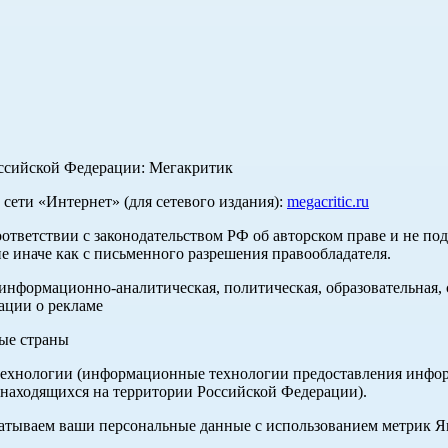
оссийской Федерации: Мегакритик
ети «Интернет» (для сетевого издания):
megacritic.ru
оответствии с законодательством РФ об авторском праве и не по
е иначе как с письменного разрешения правообладателя.
нформационно-аналитическая, политическая, образовательная, с
ации о рекламе
ные страны
хнологии (информационные технологии предоставления информа
 находящихся на территории Российской Федерации).
абатываем ваши персональные данные с использованием метрик 