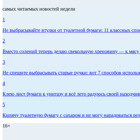
самых читаемых новостей недели
1
Не выбрасывайте втулки от туалетной бумаги: 11 классных спо
2
Вместо солений теперь делаю свекольную хреновину — к мясу и
3
Не спешите выбрасывать старые ручки: вот 7 способов использо
4
Клею лист бумаги к унитазу и всё лето радуюсь своей находчиво
5
Кипячу туалетную бумагу с сахаром и не могу нарадоваться рез
16+