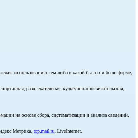
длежит использованию кем-либо в какой бы то ни было форме,
портивная, развлекательная, культурно-просветительская,
ции на основе сбора, систематизации и анализа сведений,
Яндекс Метрика,
top.mail.ru
, LiveInternet.