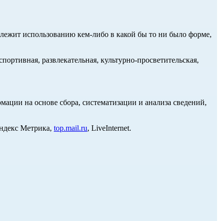
длежит использованию кем-либо в какой бы то ни было форме,
портивная, развлекательная, культурно-просветительская,
ции на основе сбора, систематизации и анализа сведений,
Яндекс Метрика,
top.mail.ru
, LiveInternet.