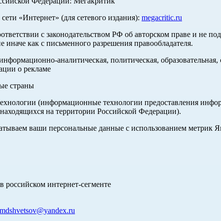
оссийской Федерации: Мегакритик
ети «Интернет» (для сетевого издания):
megacritic.ru
оответствии с законодательством РФ об авторском праве и не по
е иначе как с письменного разрешения правообладателя.
нформационно-аналитическая, политическая, образовательная, с
ации о рекламе
ные страны
хнологии (информационные технологии предоставления информа
 находящихся на территории Российской Федерации).
абатываем ваши персональные данные с использованием метрик 
в российском интернет-сегменте
mdshvetsov@yandex.ru