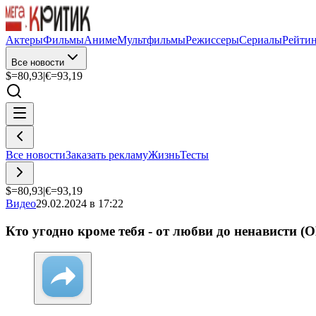
Актеры
Фильмы
Аниме
Мультфильмы
Режиссеры
Сериалы
Рейти
Все новости
$=
80,93
|
€=
93,19
Все новости
Заказать рекламу
Жизнь
Тесты
$=
80,93
|
€=
93,19
Видео
29.02.2024 в 17:22
Кто угодно кроме тебя - от любви до ненависти 