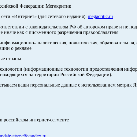
оссийской Федерации: Мегакритик
ети «Интернет» (для сетевого издания):
megacritic.ru
оответствии с законодательством РФ об авторском праве и не по
е иначе как с письменного разрешения правообладателя.
нформационно-аналитическая, политическая, образовательная, с
ации о рекламе
ные страны
хнологии (информационные технологии предоставления информа
 находящихся на территории Российской Федерации).
абатываем ваши персональные данные с использованием метрик 
в российском интернет-сегменте
mdshvetsov@yandex.ru