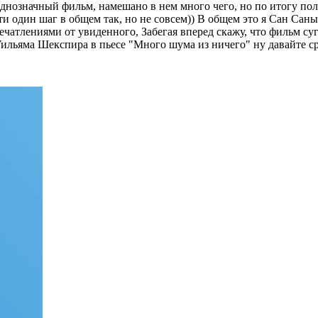
днозначный фильм, намешано в нем много чего, но по итогу пол
ти один шаг в общем так, но не совсем)) В общем это я Сан Саны
чатлениями от увиденного, Забегая вперед скажу, что фильм суг
 Уильяма Шекспира в пьесе "Много шума из ничего" ну давайте с