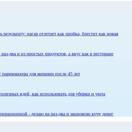
результату: нагар отлетает как пробка, блестит как новая
 раз-два и из простых продуктов, а вкус как в ресторане
ет парикмахера для женщин после 45 лет
олезных идей, как использовать для уборки и уюта
перационной - делаю на раз-два и экономлю кучу денег