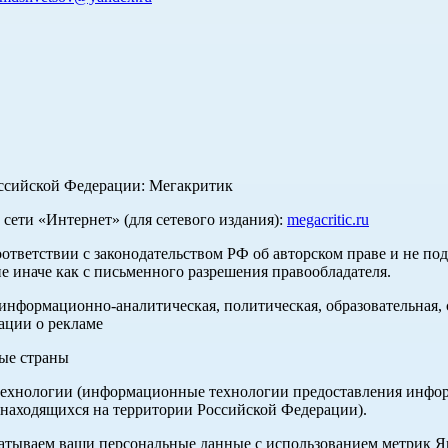
оссийской Федерации: Мегакритик
ети «Интернет» (для сетевого издания):
megacritic.ru
оответствии с законодательством РФ об авторском праве и не по
е иначе как с письменного разрешения правообладателя.
нформационно-аналитическая, политическая, образовательная, с
ации о рекламе
ные страны
хнологии (информационные технологии предоставления информа
 находящихся на территории Российской Федерации).
абатываем ваши персональные данные с использованием метрик 