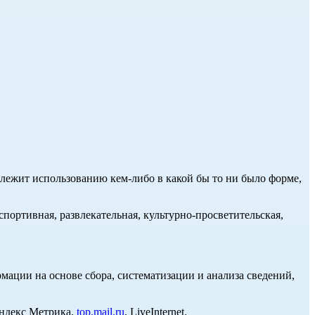
длежит использованию кем-либо в какой бы то ни было форме,
портивная, развлекательная, культурно-просветительская,
ции на основе сбора, систематизации и анализа сведений,
Яндекс Метрика,
top.mail.ru
, LiveInternet.