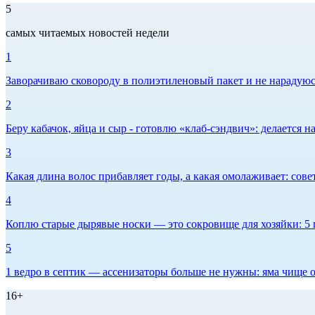
5
самых читаемых новостей недели
1
Заворачиваю сковороду в полиэтиленовый пакет и не нарадуюсь 
2
Беру кабачок, яйца и сыр - готовлю «клаб-сэндвич»: делается на
3
Какая длина волос прибавляет годы, а какая омолаживает: сов
4
Коплю старые дырявые носки — это сокровище для хозяйки: 5 п
5
1 ведро в септик — ассенизаторы больше не нужны: яма чище о
16+