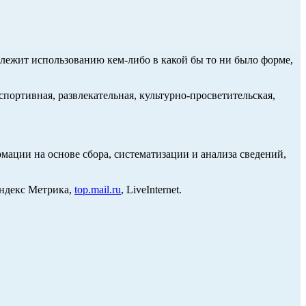
длежит использованию кем-либо в какой бы то ни было форме,
портивная, развлекательная, культурно-просветительская,
ции на основе сбора, систематизации и анализа сведений,
Яндекс Метрика,
top.mail.ru
, LiveInternet.