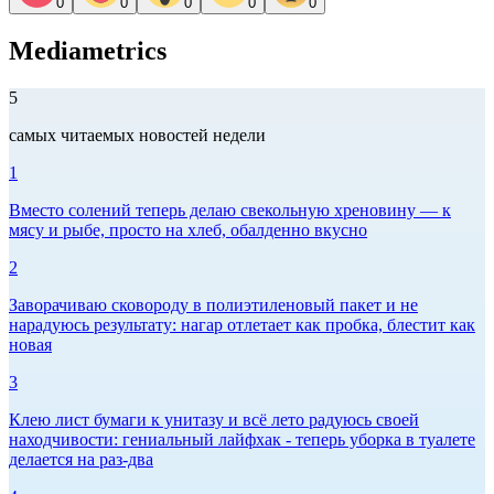
0
0
0
0
0
Mediametrics
5
самых читаемых новостей недели
1
Вместо солений теперь делаю свекольную хреновину — к
мясу и рыбе, просто на хлеб, обалденно вкусно
2
Заворачиваю сковороду в полиэтиленовый пакет и не
нарадуюсь результату: нагар отлетает как пробка, блестит как
новая
3
Клею лист бумаги к унитазу и всё лето радуюсь своей
находчивости: гениальный лайфхак - теперь уборка в туалете
делается на раз-два