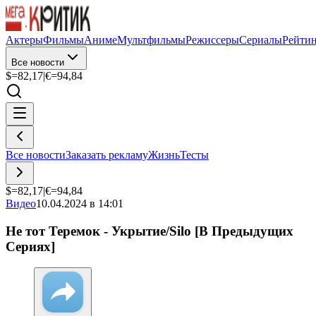
Актеры
Фильмы
Аниме
Мультфильмы
Режиссеры
Сериалы
Рейти
Все новости
$=
82,17
|
€=
94,84
Все новости
Заказать рекламу
Жизнь
Тесты
$=
82,17
|
€=
94,84
Видео
10.04.2024 в 14:01
Не тот Теремок - Укрытие/Silo [В Предыдущих
Сериях]