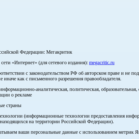
оссийской Федерации: Мегакритик
ети «Интернет» (для сетевого издания):
megacritic.ru
оответствии с законодательством РФ об авторском праве и не по
е иначе как с письменного разрешения правообладателя.
нформационно-аналитическая, политическая, образовательная, с
ации о рекламе
ные страны
хнологии (информационные технологии предоставления информа
 находящихся на территории Российской Федерации).
абатываем ваши персональные данные с использованием метрик 