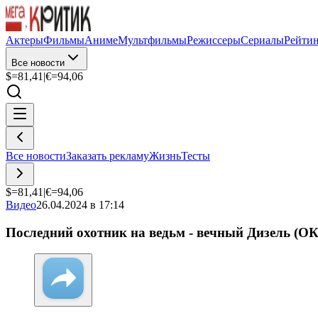
Актеры
Фильмы
Аниме
Мультфильмы
Режиссеры
Сериалы
Рейти
Все новости
$=
81,41
|
€=
94,06
Все новости
Заказать рекламу
Жизнь
Тесты
$=
81,41
|
€=
94,06
Видео
26.04.2024 в 17:14
Последний охотник на ведьм - вечный Дизель (