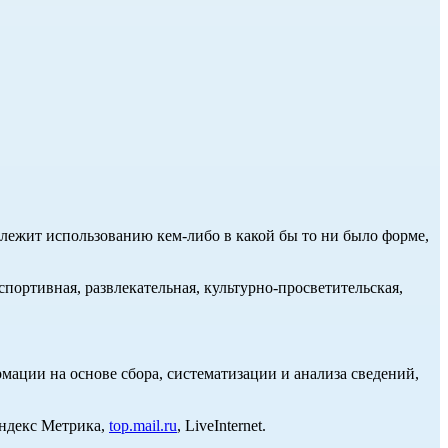
длежит использованию кем-либо в какой бы то ни было форме,
портивная, развлекательная, культурно-просветительская,
ции на основе сбора, систематизации и анализа сведений,
Яндекс Метрика,
top.mail.ru
, LiveInternet.