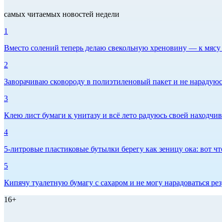
самых читаемых новостей недели
1
Вместо солений теперь делаю свекольную хреновину — к мясу и
2
Заворачиваю сковороду в полиэтиленовый пакет и не нарадуюсь 
3
Клею лист бумаги к унитазу и всё лето радуюсь своей находчиво
4
5-литровые пластиковые бутылки берегу как зеницу ока: вот ч
5
Кипячу туалетную бумагу с сахаром и не могу нарадоваться рез
16+