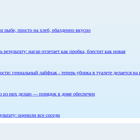
 рыбе, просто на хлеб, обалденно вкусно
результату: нагар отлетает как пробка, блестит как новая
сти: гениальный лайфхак - теперь уборка в туалете делается на 
то из них делаю — порядок в доме обеспечен
ультату: оценили все соседи