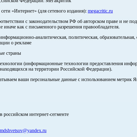
оссийской Федерации: Мегакритик
ети «Интернет» (для сетевого издания):
megacritic.ru
оответствии с законодательством РФ об авторском праве и не по
е иначе как с письменного разрешения правообладателя.
нформационно-аналитическая, политическая, образовательная, с
ации о рекламе
ные страны
хнологии (информационные технологии предоставления информа
 находящихся на территории Российской Федерации).
абатываем ваши персональные данные с использованием метрик 
в российском интернет-сегменте
mdshvetsov@yandex.ru