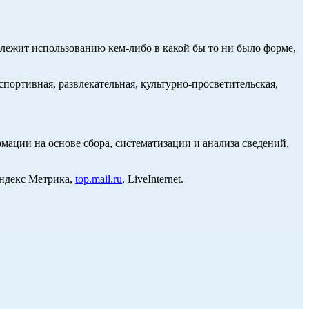
длежит использованию кем-либо в какой бы то ни было форме,
портивная, развлекательная, культурно-просветительская,
ции на основе сбора, систематизации и анализа сведений,
Яндекс Метрика,
top.mail.ru
, LiveInternet.