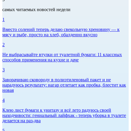
самых читаемых новостей недели
1
Вместо солений теперь делаю свекольную хреновину — к
мясу и рыбе, просто на хлеб, обалденно вкусно
2
Не выбрасывайте втулки от туалетной бумаги: 11 классных
способов применения на кухне и даче
3
Заворачиваю сковороду в полиэтиленовый пакет и не
нарадуюсь результату: нагар отлетает как пробка, блестит как
новая
4
Клею лист бумаги к унитазу и всё лето радуюсь своей
находчивости: гениальный лайфхак - теперь уборка в туалете
делается на раз-два
5