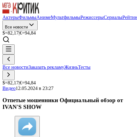
Актеры
Фильмы
Аниме
Мультфильмы
Режиссеры
Сериалы
Рейти
Все новости
$=
82,17
|
€=
94,84
Все новости
Заказать рекламу
Жизнь
Тесты
$=
82,17
|
€=
94,84
Видео
12.05.2024 в 23:27
Oтпетые мошенники Официальный обзор от
IVAN'S SHOW