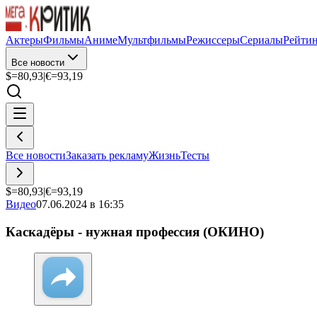
Актеры
Фильмы
Аниме
Мультфильмы
Режиссеры
Сериалы
Рейти
Все новости
$=
80,93
|
€=
93,19
Все новости
Заказать рекламу
Жизнь
Тесты
$=
80,93
|
€=
93,19
Видео
07.06.2024 в 16:35
Каскадёры - нужная профессия (ОКИНО)