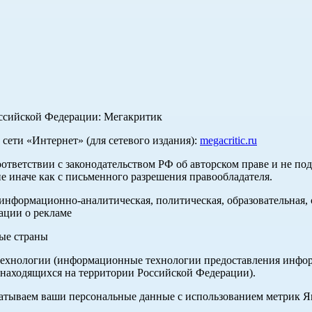
оссийской Федерации: Мегакритик
ети «Интернет» (для сетевого издания):
megacritic.ru
оответствии с законодательством РФ об авторском праве и не по
е иначе как с письменного разрешения правообладателя.
нформационно-аналитическая, политическая, образовательная, с
ации о рекламе
ные страны
хнологии (информационные технологии предоставления информа
 находящихся на территории Российской Федерации).
абатываем ваши персональные данные с использованием метрик 