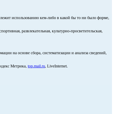
длежит использованию кем-либо в какой бы то ни было форме,
портивная, развлекательная, культурно-просветительская,
ции на основе сбора, систематизации и анализа сведений,
Яндекс Метрика,
top.mail.ru
, LiveInternet.