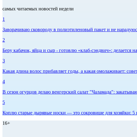
самых читаемых новостей недели
1
Заворачиваю сковороду в полиэтиленовый пакет и не нарадуюсь 
2
Беру кабачок, яйца и сыр - готовлю «клаб-сэндвич»: делается на
3
Какая длина волос прибавляет годы, а какая омолаживает: сов
4
В сезон огурцов делаю венгерский салат "Чаламада": закатываю
5
Коплю старые дырявые носки — это сокровище для хозяйки: 5 п
16+