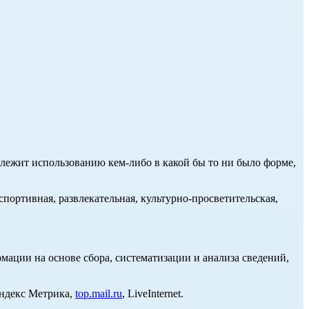
длежит использованию кем-либо в какой бы то ни было форме,
портивная, развлекательная, культурно-просветительская,
ции на основе сбора, систематизации и анализа сведений,
Яндекс Метрика,
top.mail.ru
, LiveInternet.