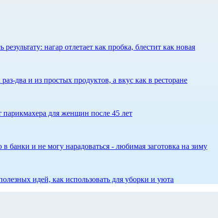
результату: нагар отлетает как пробка, блестит как новая
 раз-два и из простых продуктов, а вкус как в ресторане
ет парикмахера для женщин после 45 лет
 в банки и не могу нарадоваться - любимая заготовка на зиму
олезных идей, как использовать для уборки и уюта