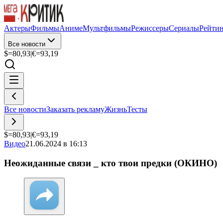
Актеры
Фильмы
Аниме
Мультфильмы
Режиссеры
Сериалы
Рейти
Все новости
$=
80,93
|
€=
93,19
Все новости
Заказать рекламу
Жизнь
Тесты
$=
80,93
|
€=
93,19
Видео
21.06.2024 в 16:13
Неожиданные связи _ кто твои предки (ОКИНО)