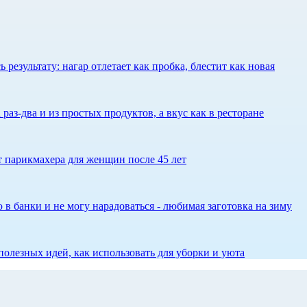
результату: нагар отлетает как пробка, блестит как новая
 раз-два и из простых продуктов, а вкус как в ресторане
ет парикмахера для женщин после 45 лет
 в банки и не могу нарадоваться - любимая заготовка на зиму
олезных идей, как использовать для уборки и уюта