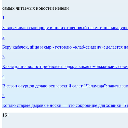
самых читаемых новостей недели
1
Заворачиваю сковороду в полиэтиленовый пакет и не нарадуюсь 
2
Беру кабачок, яйца и сыр - готовлю «клаб-сэндвич»: делается на
3
Какая длина волос прибавляет годы, а какая омолаживает: сов
4
В сезон огурцов делаю венгерский салат "Чаламада": закатываю
5
Коплю старые дырявые носки — это сокровище для хозяйки: 5 п
16+