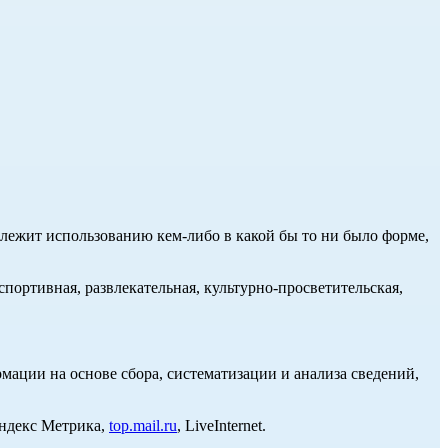
длежит использованию кем-либо в какой бы то ни было форме,
портивная, развлекательная, культурно-просветительская,
ции на основе сбора, систематизации и анализа сведений,
Яндекс Метрика,
top.mail.ru
, LiveInternet.