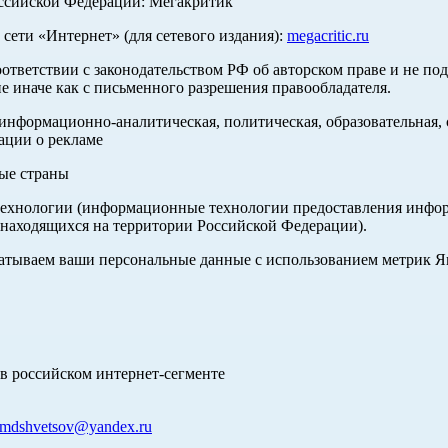
оссийской Федерации: Мегакритик
ети «Интернет» (для сетевого издания):
megacritic.ru
оответствии с законодательством РФ об авторском праве и не по
е иначе как с письменного разрешения правообладателя.
нформационно-аналитическая, политическая, образовательная, с
ации о рекламе
ные страны
хнологии (информационные технологии предоставления информа
 находящихся на территории Российской Федерации).
абатываем ваши персональные данные с использованием метрик 
в российском интернет-сегменте
mdshvetsov@yandex.ru