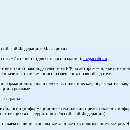
оссийской Федерации: Мегакритик
ети «Интернет» (для сетевого издания):
megacritic.ru
оответствии с законодательством РФ об авторском праве и не по
е иначе как с письменного разрешения правообладателя.
нформационно-аналитическая, политическая, образовательная, с
ации о рекламе
ные страны
хнологии (информационные технологии предоставления информа
 находящихся на территории Российской Федерации).
абатываем ваши персональные данные с использованием метрик 