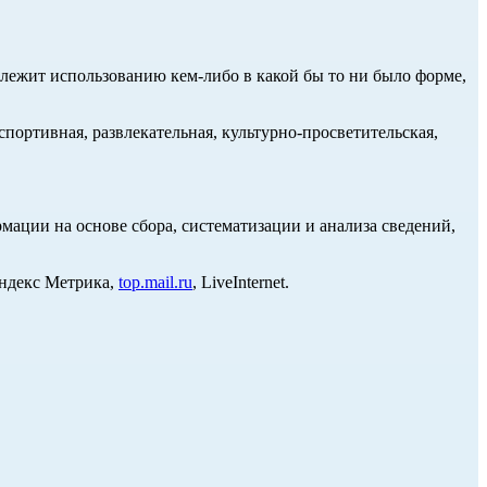
длежит использованию кем-либо в какой бы то ни было форме,
портивная, развлекательная, культурно-просветительская,
ции на основе сбора, систематизации и анализа сведений,
Яндекс Метрика,
top.mail.ru
, LiveInternet.