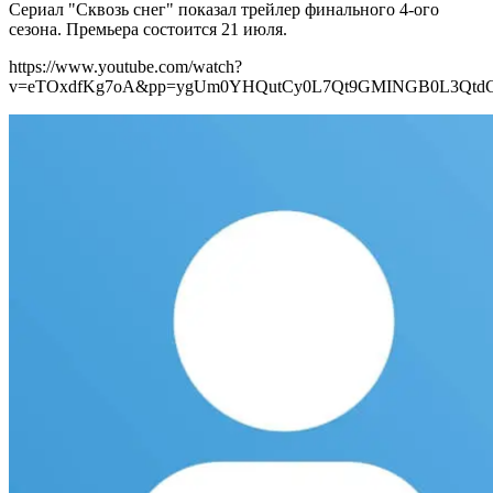
Сериал "Сквозь снег" показал трейлер финального 4-ого
сезона. Премьера состоится 21 июля.
https://www.youtube.com/watch?
v=eTOxdfKg7oA&pp=ygUm0YHQutCy0L7Qt9GMINGB0L3Qt