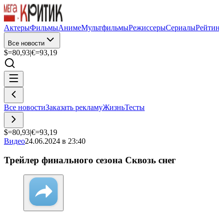
Актеры
Фильмы
Аниме
Мультфильмы
Режиссеры
Сериалы
Рейти
Все новости
$=
80,93
|
€=
93,19
Все новости
Заказать рекламу
Жизнь
Тесты
$=
80,93
|
€=
93,19
Видео
24.06.2024 в 23:40
Трейлер финального сезона Сквозь снег