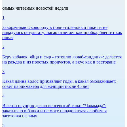
самых читаемых новостей недели
1
Заворачиваю сковороду в полиэтиленовый пакет и не
нарадуюсь результату: нагар отлетает как пробка, блестит как
новая
2
Беру кабачок, яйца и сыр - готовлю «клаб-сэндвич»: делается
на раз-два и из простых продуктов, а вкус как в ресторане
3
Какая длина волос прибавляет годы, а какая омолаживает:
совет парикмахера для женщин после 45 лет
4
В сезон огурцов делаю венгерский салат "Чаламада":
закатываю в банки и не могу нарадоваться - любимая
заготовка на зиму
5