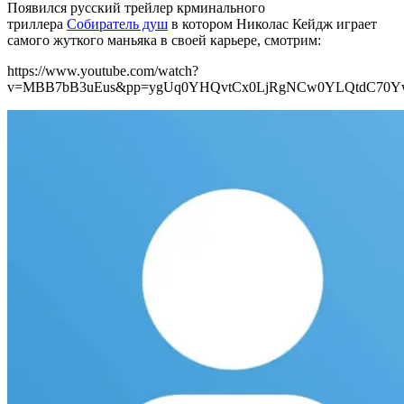
Появился русский трейлер крминального
триллера
Собиратель душ
в котором Николас Кейдж играет
самого жуткого маньяка в своей карьере, смотрим:
https://www.youtube.com/watch?
v=MBB7bB3uEus&pp=ygUq0YHQvtCx0LjRgNCw0YLQtdC70Y