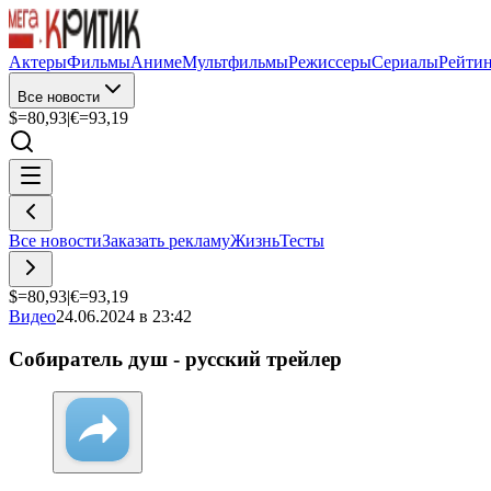
Актеры
Фильмы
Аниме
Мультфильмы
Режиссеры
Сериалы
Рейти
Все новости
$=
80,93
|
€=
93,19
Все новости
Заказать рекламу
Жизнь
Тесты
$=
80,93
|
€=
93,19
Видео
24.06.2024 в 23:42
Собиратель душ - русский трейлер