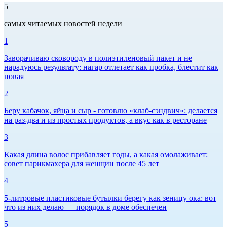
5
самых читаемых новостей недели
1
Заворачиваю сковороду в полиэтиленовый пакет и не
нарадуюсь результату: нагар отлетает как пробка, блестит как
новая
2
Беру кабачок, яйца и сыр - готовлю «клаб-сэндвич»: делается
на раз-два и из простых продуктов, а вкус как в ресторане
3
Какая длина волос прибавляет годы, а какая омолаживает:
совет парикмахера для женщин после 45 лет
4
5-литровые пластиковые бутылки берегу как зеницу ока: вот
что из них делаю — порядок в доме обеспечен
5