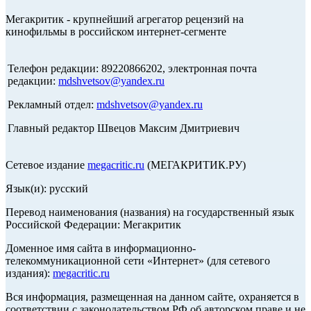
Мегакритик - крупнейший агрегатор рецензий на
кинофильмы в российском интернет-сегменте
Телефон редакции: 89220866202, электронная почта
редакции:
mdshvetsov@yandex.ru
Рекламный отдел:
mdshvetsov@yandex.ru
Главный редактор Швецов Максим Дмитриевич
Сетевое издание
megacritic.ru
(МЕГАКРИТИК.РУ)
Язык(и): русский
Перевод наименования (названия) на государственный язык
Российской Федерации: Мегакритик
Доменное имя сайта в информационно-
телекоммуникационной сети «Интернет» (для сетевого
издания):
megacritic.ru
Вся информация, размещенная на данном сайте, охраняется в
соответствии с законодательством РФ об авторском праве и не