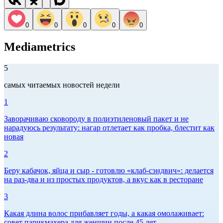
0
0
0
0
0
Mediametrics
5
самых читаемых новостей недели
1
Заворачиваю сковороду в полиэтиленовый пакет и не
нарадуюсь результату: нагар отлетает как пробка, блестит как
новая
2
Беру кабачок, яйца и сыр - готовлю «клаб-сэндвич»: делается
на раз-два и из простых продуктов, а вкус как в ресторане
3
Какая длина волос прибавляет годы, а какая омолаживает:
совет парикмахера для женщин после 45 лет