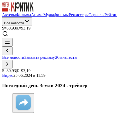
Актеры
Фильмы
Аниме
Мультфильмы
Режиссеры
Сериалы
Рейти
Все новости
$=
80,93
|
€=
93,19
Все новости
Заказать рекламу
Жизнь
Тесты
$=
80,93
|
€=
93,19
Видео
25.06.2024 в 11:59
Последний день Земли 2024 - трейлер