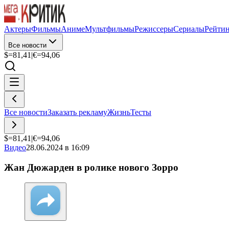
Актеры
Фильмы
Аниме
Мультфильмы
Режиссеры
Сериалы
Рейти
Все новости
$=
81,41
|
€=
94,06
Все новости
Заказать рекламу
Жизнь
Тесты
$=
81,41
|
€=
94,06
Видео
28.06.2024 в 16:09
Жан Дюжарден в ролике нового Зорро