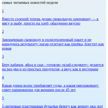
самых читаемых новостей недели
1
Вместо солений теперь делаю свекольную хреновину — к
мясу и рыбе, просто на хлеб, обалденно вкусно
2
Заворачиваю сковороду в полиэтиленовый пакет и не
нарадуюсь результату: нагар отлетает как пробка, блестит как
новая
3
Беру кабачок, яйца и сыр - готовлю «клаб-сэндвич»: делается
на раз-два и из простых продуктов, а вкус как в ресторане
4
Какая длина волос прибавляет годы, а какая омолаживает:
совет парикмахера для женщин после 45 лет
5
5-литровые пластиковые бутылки берегу как зеницу ока: вот