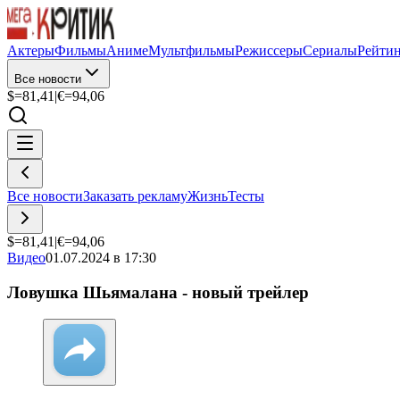
Актеры
Фильмы
Аниме
Мультфильмы
Режиссеры
Сериалы
Рейти
Все новости
$=
81,41
|
€=
94,06
Все новости
Заказать рекламу
Жизнь
Тесты
$=
81,41
|
€=
94,06
Видео
01.07.2024 в 17:30
Ловушка Шьямалана - новый трейлер