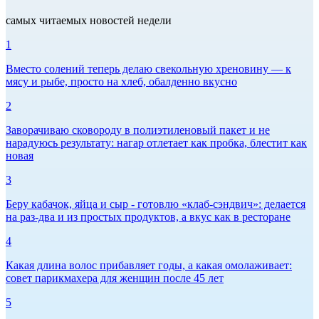
самых читаемых новостей недели
1
Вместо солений теперь делаю свекольную хреновину — к
мясу и рыбе, просто на хлеб, обалденно вкусно
2
Заворачиваю сковороду в полиэтиленовый пакет и не
нарадуюсь результату: нагар отлетает как пробка, блестит как
новая
3
Беру кабачок, яйца и сыр - готовлю «клаб-сэндвич»: делается
на раз-два и из простых продуктов, а вкус как в ресторане
4
Какая длина волос прибавляет годы, а какая омолаживает:
совет парикмахера для женщин после 45 лет
5