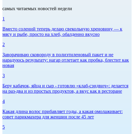
самых читаемых новостей недели
1
Вместо солений теперь делаю свекольную хреновину — к
мясу и рыбе, просто на хлеб, обалденно вкусно
2
Заворачиваю сковороду в полиэтиленовый пакет и не
нарадуюсь результату: нагар отлетает как пробка, блестит как
новая
3
Беру кабачок, яйца и сыр - готовлю «клаб-сэндвич»: делается
на раз-два и из простых продуктов, а вкус как в ресторане
4
Какая длина волос прибавляет годы, а какая омолаживает:
совет парикмахера для женщин после 45 лет
5