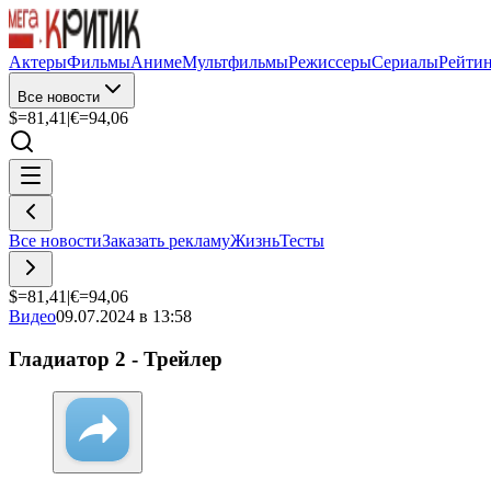
Актеры
Фильмы
Аниме
Мультфильмы
Режиссеры
Сериалы
Рейти
Все новости
$=
81,41
|
€=
94,06
Все новости
Заказать рекламу
Жизнь
Тесты
$=
81,41
|
€=
94,06
Видео
09.07.2024 в 13:58
Гладиатор 2 - Трейлер