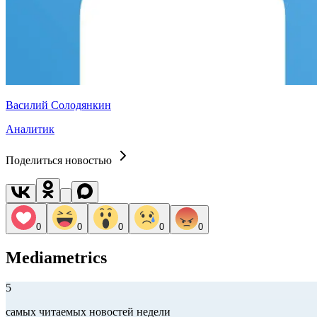
Василий Солодянкин
Аналитик
Поделиться новостью
0
0
0
0
0
Mediametrics
5
самых читаемых новостей недели