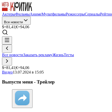
Актеры
Фильмы
Аниме
Мультфильмы
Режиссеры
Сериалы
Рейти
Все новости
$=
81,41
|
€=
94,06
Все новости
Заказать рекламу
Жизнь
Тесты
$=
81,41
|
€=
94,06
Видео
13.07.2024 в 15:05
Выпусти меня - Трейлер