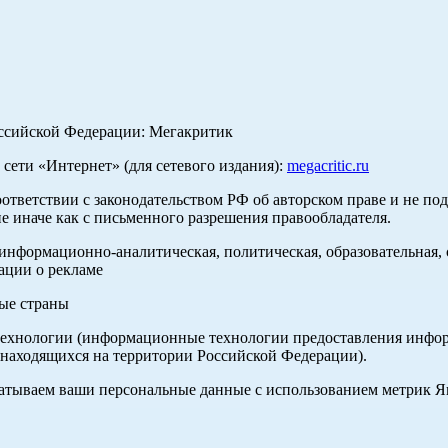
оссийской Федерации: Мегакритик
ети «Интернет» (для сетевого издания):
megacritic.ru
оответствии с законодательством РФ об авторском праве и не по
е иначе как с письменного разрешения правообладателя.
нформационно-аналитическая, политическая, образовательная, с
ации о рекламе
ные страны
хнологии (информационные технологии предоставления информа
 находящихся на территории Российской Федерации).
абатываем ваши персональные данные с использованием метрик 