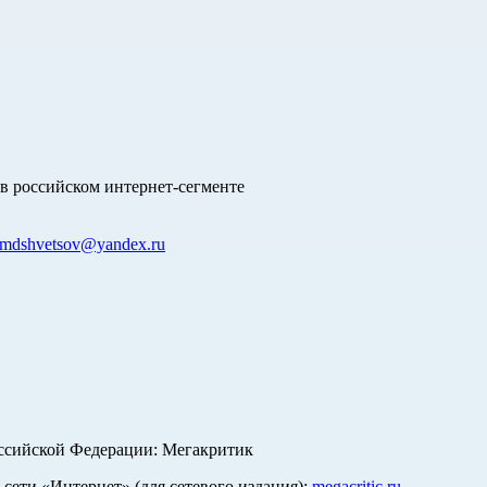
в российском интернет-сегменте
mdshvetsov@yandex.ru
оссийской Федерации: Мегакритик
ети «Интернет» (для сетевого издания):
megacritic.ru