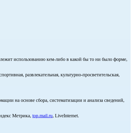
длежит использованию кем-либо в какой бы то ни было форме,
портивная, развлекательная, культурно-просветительская,
ции на основе сбора, систематизации и анализа сведений,
Яндекс Метрика,
top.mail.ru
, LiveInternet.