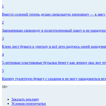
1
Вместо солений теперь делаю свекольную хреновину — к мясу и
2
Заворачиваю сковороду в полиэтиленовый пакет и не нарадуюсь 
3
Клею лист бумаги к унитазу и всё лето радуюсь своей находчиво
4
5-литровые пластиковые бутылки берегу как зеницу ока: вот ч
5
Кипячу туалетную бумагу с сахаром и не могу нарадоваться рез
16+
Заказать рекламу
Условия перепечатки