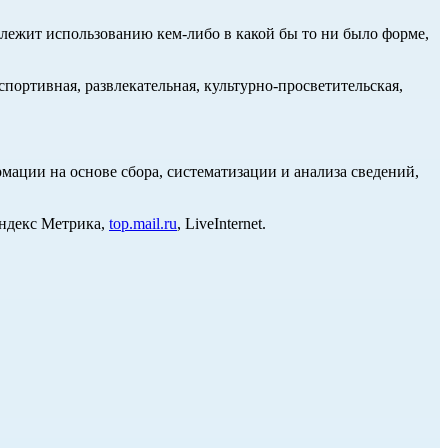
длежит использованию кем-либо в какой бы то ни было форме,
портивная, развлекательная, культурно-просветительская,
ции на основе сбора, систематизации и анализа сведений,
Яндекс Метрика,
top.mail.ru
, LiveInternet.