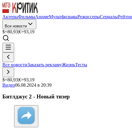
Актеры
Фильмы
Аниме
Мультфильмы
Режиссеры
Сериалы
Рейти
Все новости
$=
80,93
|
€=
93,19
Все новости
Заказать рекламу
Жизнь
Тесты
$=
80,93
|
€=
93,19
Видео
06.08.2024 в 20:39
Битлджус 2 - Новый тизер