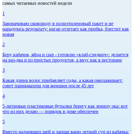
самых читаемых новостей недели
1
Заворачиваю сковороду в полиэтиленовый пакет и не
нарадуюсь результату: нагар отлетает как пробка, блестит как
новая
2
Беру кабачок, яйца и сыр - готовлю «клаб-сэндвич»: делается
на раз-два и из простых продуктов, а вкус как в ресторане
3
Какая длина волос прибавляет годы, а какая омолаживает:
совет парикмахера для женщин после 45 лет
4
5-литровые пластиковые бутылки берегу как зеницу ока: вот
что из них делаю — порядок в доме обеспечен
5
Вместо надоевших щей и лапши варю летний суп из кабачка: