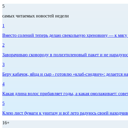
5
самых читаемых новостей недели
1
Вместо солений теперь делаю свекольную хреновину — к мясу и
2
Заворачиваю сковороду в полиэтиленовый пакет и не нарадуюсь 
3
Беру кабачок, яйца и сыр - готовлю «клаб-сэндвич»: делается на
4
Какая длина волос прибавляет годы, а какая омолаживает: сов
5
Клею лист бумаги к унитазу и всё лето радуюсь своей находчиво
16+