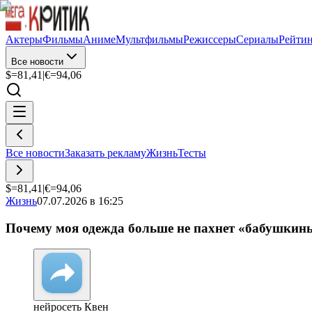
Актеры
Фильмы
Аниме
Мультфильмы
Режиссеры
Сериалы
Рейти
Все новости
$=
81,41
|
€=
94,06
Все новости
Заказать рекламу
Жизнь
Тесты
$=
81,41
|
€=
94,06
Жизнь
07.07.2026 в 16:25
Почему моя одежда больше не пахнет «бабушкиным
нейросеть Квен