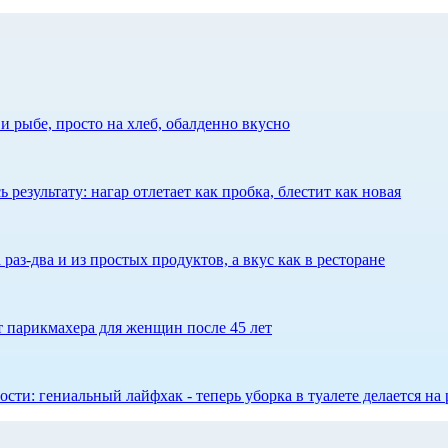
 рыбе, просто на хлеб, обалденно вкусно
результату: нагар отлетает как пробка, блестит как новая
 раз-два и из простых продуктов, а вкус как в ресторане
ет парикмахера для женщин после 45 лет
сти: гениальный лайфхак - теперь уборка в туалете делается на 