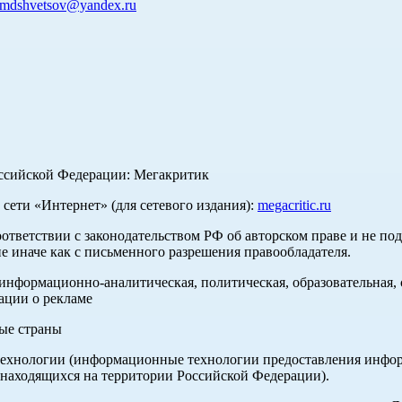
mdshvetsov@yandex.ru
оссийской Федерации: Мегакритик
ети «Интернет» (для сетевого издания):
megacritic.ru
оответствии с законодательством РФ об авторском праве и не по
е иначе как с письменного разрешения правообладателя.
нформационно-аналитическая, политическая, образовательная, с
ации о рекламе
ные страны
хнологии (информационные технологии предоставления информа
 находящихся на территории Российской Федерации).