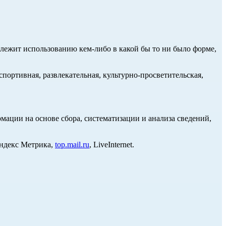
длежит использованию кем-либо в какой бы то ни было форме,
портивная, развлекательная, культурно-просветительская,
ции на основе сбора, систематизации и анализа сведений,
Яндекс Метрика,
top.mail.ru
, LiveInternet.