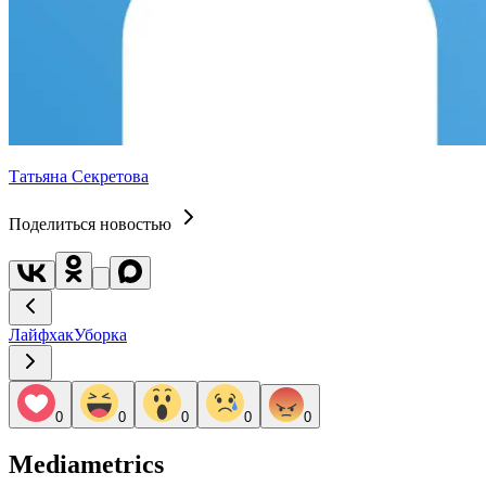
Татьяна Секретова
Поделиться новостью
Лайфхак
Уборка
0
0
0
0
0
Mediametrics