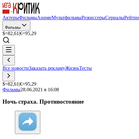
Актеры
Фильмы
Аниме
Мультфильмы
Режиссеры
Сериалы
Рейти
Фильмы
$=
82,61
|
€=
95,29
Все новости
Заказать рекламу
Жизнь
Тесты
$=
82,61
|
€=
95,29
Фильмы
28.06.2021 в 16:08
Ночь страха. Противостояние