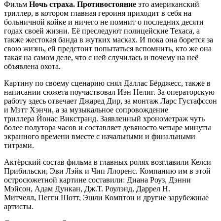
Фильм
Ночь страха. Противостояние
это американский
триллер, в котором главная героиня приходит в себя на
больничной койке и ничего не помнит о последних десяти
годах своей жизни. Её преследуют полицейские Техаса, а
также жестокая банда в жутких масках. И пока она борется за
свою жизнь, ей предстоит попытаться вспомнить, кто же она
такая на самом деле, что с ней случилась и почему на неё
объявлена охота.
Картину по своему сценарию снял Даллас Бёрджесс, также в
написании сюжета поучаствовал Иэн Нелиг. За операторскую
работу здесь отвечает Джаред Дир, за монтаж Ларс Густафссон
и Мэтт Хэнчи, а за музыкальное сопровождение
триллера Йонас Викстранд. Заявленный хронометраж чуть
более полутора часов и составляет девяносто четыре минуты
экранного времени вместе с начальными и финальными
титрами.
Актёрский состав фильма в главных ролях возглавили Келси
Прибильски, Эви Лэйк и Чип Ллоренс. Компанию им в этой
остросюжетной картине составили: Диана Роуз, Дэнни
Мэйсон, Адам Дункан, Дж.Т. Роулэнд, Даррел Н.
Митчелл, Пегги Шотт, Эшли Комптон и другие зарубежные
артисты.