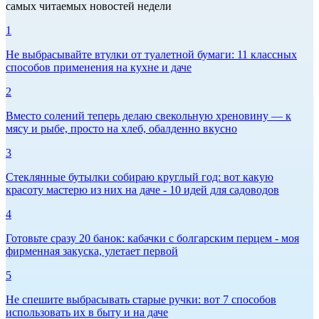
самых читаемых новостей недели
1
Не выбрасывайте втулки от туалетной бумаги: 11 классных
способов применения на кухне и даче
2
Вместо солений теперь делаю свекольную хреновину — к
мясу и рыбе, просто на хлеб, обалденно вкусно
3
Стеклянные бутылки собираю круглый год: вот какую
красоту мастерю из них на даче - 10 идей для садоводов
4
Готовьте сразу 20 банок: кабачки с болгарским перцем - моя
фирменная закуска, улетает первой
5
Не спешите выбрасывать старые ручки: вот 7 способов
использовать их в быту и на даче