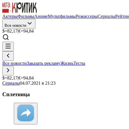
Актеры
Фильмы
Аниме
Мультфильмы
Режиссеры
Сериалы
Рейти
Все новости
$=
82,17
|
€=
94,84
Все новости
Заказать рекламу
Жизнь
Тесты
$=
82,17
|
€=
94,84
Сериалы
04.07.2021 в 21:23
Сплетница