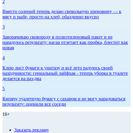
2
Вместо солений теперь делаю свекольную хреновину — к
мясу и рыбе, просто на хлеб, обалденно вкусно
3
Заворачиваю сковороду в полиэтиленовый пакет и не
нарадуюсь результату: нагар отлетает как пробка, блестит как
новая
4
Клею лист бумаги к унитазу и всё лето радуюсь своей
находчивости: гениальный лайфхак - теперь уборка в туалете
делается на раз-два
5
Кипячу туалетную бумагу с сахаром и не могу нарадоваться
результату: оценили все соседи
16+
Заказать рекламу