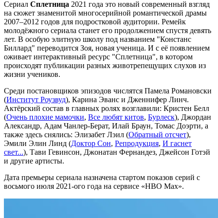
Сериал
Сплетница
2021 года это новый современный взгляд
на сюжет знаменитой многосерийной романтической драмы
2007–2012 годов для подростковой аудитории. Ремейк
молодёжного сериала станет его продолжением спустя девять
лет. В особую элитную школу под названием "Констанс
Биллард" переводится Зоя, новая ученица. И с её появлением
оживает интерактивный ресурс "Сплетница", в котором
происходят публикации разных животрепещущих слухов из
жизни учеников.
Среди постановщиков эпизодов числятся Памела Романовски
(
Институт Роузвуд
), Карина Эванс и Дженнифер Линч.
Актёрский состав в главных ролях возглавили: Кристен Белл
(
Очень плохие мамочки
,
Все любят китов
,
Бурлеск
), Джордан
Александр, Адам Чанлер-Берат, Илай Браун, Томас Доэрти, а
также здесь снялись: Элизабет Лэил (
Обратный отсчет
),
Эмили Элин Линд (
Доктор Сон
,
Репродукция
,
И гаснет
свет...
), Тави Гевинсон, Джонатан Фернандез, Джейсон Готэй
и другие артисты.
Дата премьеры сериала назначена стартом показов серий с
восьмого июля 2021-ого года на сервисе «HBO Max».