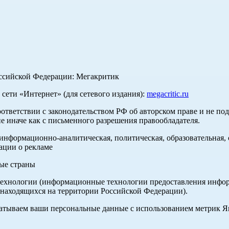
оссийской Федерации: Мегакритик
ети «Интернет» (для сетевого издания):
megacritic.ru
оответствии с законодательством РФ об авторском праве и не по
е иначе как с письменного разрешения правообладателя.
нформационно-аналитическая, политическая, образовательная, с
ации о рекламе
ные страны
хнологии (информационные технологии предоставления информа
 находящихся на территории Российской Федерации).
абатываем ваши персональные данные с использованием метрик 