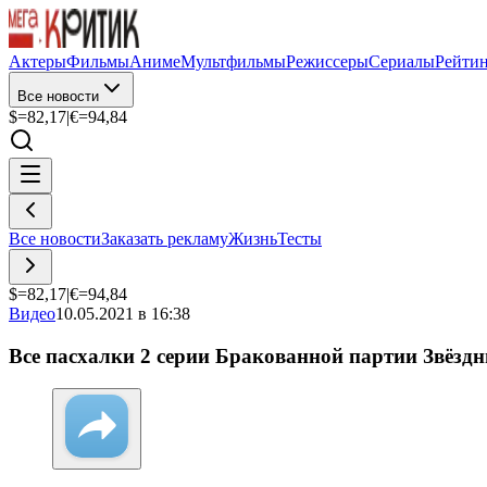
Актеры
Фильмы
Аниме
Мультфильмы
Режиссеры
Сериалы
Рейти
Все новости
$=
82,17
|
€=
94,84
Все новости
Заказать рекламу
Жизнь
Тесты
$=
82,17
|
€=
94,84
Видео
10.05.2021 в 16:38
Все пасхалки 2 серии Бракованной партии Звёздн