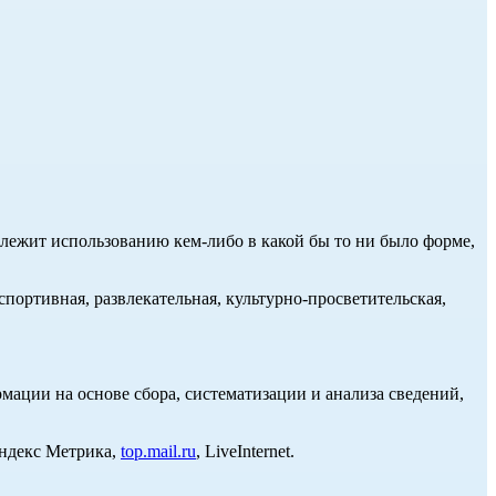
длежит использованию кем-либо в какой бы то ни было форме,
портивная, развлекательная, культурно-просветительская,
ции на основе сбора, систематизации и анализа сведений,
Яндекс Метрика,
top.mail.ru
, LiveInternet.