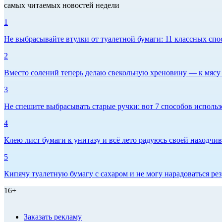
самых читаемых новостей недели
1
Не выбрасывайте втулки от туалетной бумаги: 11 классных спо
2
Вместо солений теперь делаю свекольную хреновину — к мясу и
3
Не спешите выбрасывать старые ручки: вот 7 способов использо
4
Клею лист бумаги к унитазу и всё лето радуюсь своей находчиво
5
Кипячу туалетную бумагу с сахаром и не могу нарадоваться рез
16+
Заказать рекламу