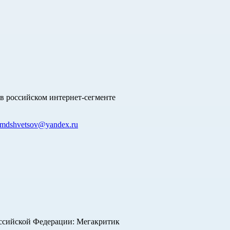
в российском интернет-сегменте
mdshvetsov@yandex.ru
оссийской Федерации: Мегакритик