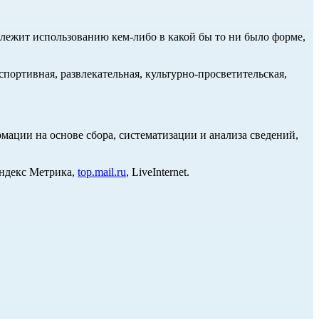
длежит использованию кем-либо в какой бы то ни было форме,
портивная, развлекательная, культурно-просветительская,
ции на основе сбора, систематизации и анализа сведений,
Яндекс Метрика,
top.mail.ru
, LiveInternet.