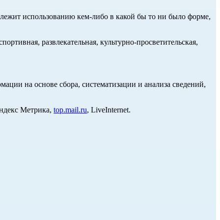
длежит использованию кем-либо в какой бы то ни было форме,
портивная, развлекательная, культурно-просветительская,
ции на основе сбора, систематизации и анализа сведений,
Яндекс Метрика,
top.mail.ru
, LiveInternet.