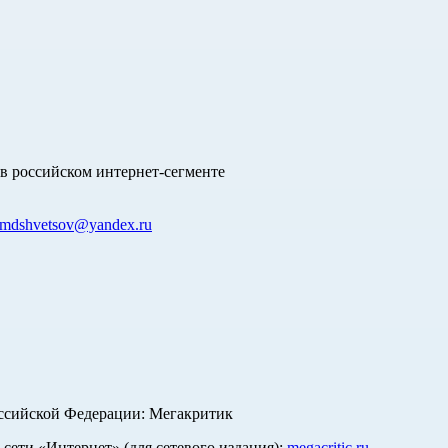
в российском интернет-сегменте
mdshvetsov@yandex.ru
оссийской Федерации: Мегакритик
ети «Интернет» (для сетевого издания):
megacritic.ru