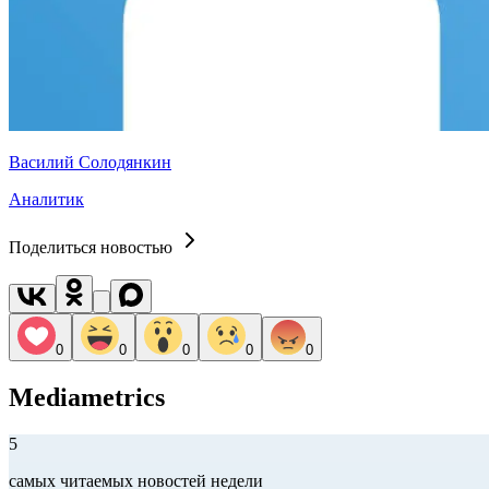
Василий Солодянкин
Аналитик
Поделиться новостью
0
0
0
0
0
Mediametrics
5
самых читаемых новостей недели