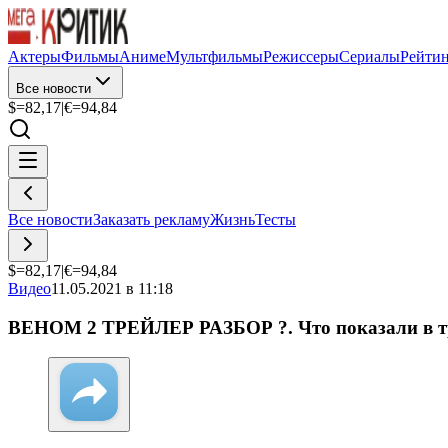
Актеры
Фильмы
Аниме
Мультфильмы
Режиссеры
Сериалы
Рейти
Все новости
$=
82,17
|
€=
94,84
Все новости
Заказать рекламу
Жизнь
Тесты
$=
82,17
|
€=
94,84
Видео
11.05.2021 в 11:18
ВЕНОМ 2 ТРЕЙЛЕР РАЗБОР ?. Что показали в 