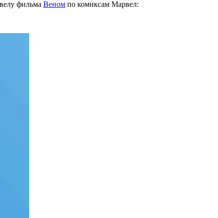
квелу фильма
Веном
по комиксам Марвел: