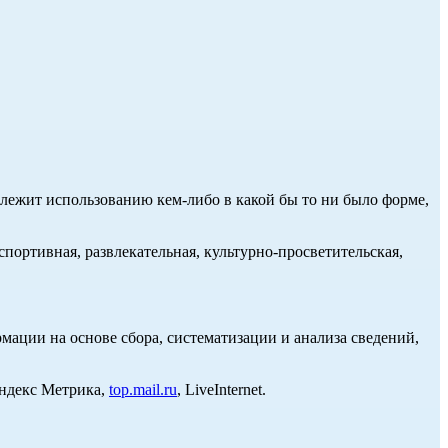
длежит использованию кем-либо в какой бы то ни было форме,
портивная, развлекательная, культурно-просветительская,
ции на основе сбора, систематизации и анализа сведений,
Яндекс Метрика,
top.mail.ru
, LiveInternet.