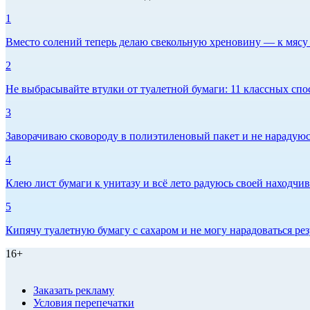
1
Вместо солений теперь делаю свекольную хреновину — к мясу и
2
Не выбрасывайте втулки от туалетной бумаги: 11 классных спо
3
Заворачиваю сковороду в полиэтиленовый пакет и не нарадуюсь 
4
Клею лист бумаги к унитазу и всё лето радуюсь своей находчиво
5
Кипячу туалетную бумагу с сахаром и не могу нарадоваться рез
16+
Заказать рекламу
Условия перепечатки