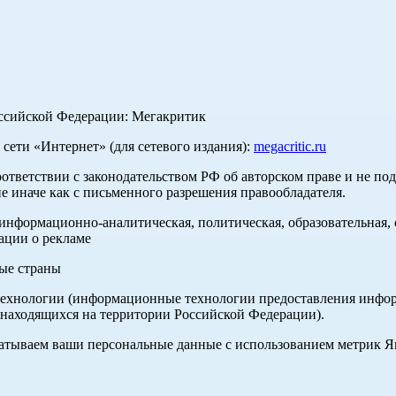
оссийской Федерации: Мегакритик
ети «Интернет» (для сетевого издания):
megacritic.ru
оответствии с законодательством РФ об авторском праве и не по
е иначе как с письменного разрешения правообладателя.
нформационно-аналитическая, политическая, образовательная, с
ации о рекламе
ные страны
хнологии (информационные технологии предоставления информа
 находящихся на территории Российской Федерации).
абатываем ваши персональные данные с использованием метрик 