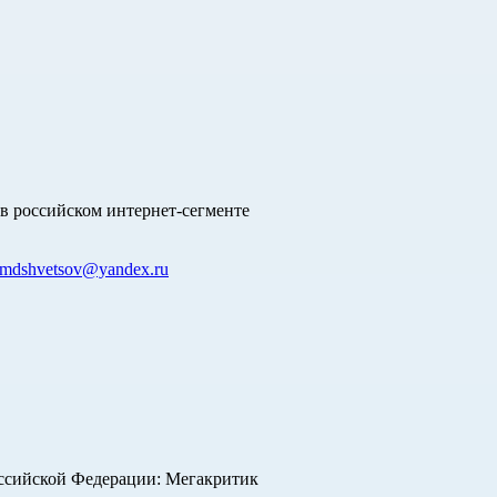
в российском интернет-сегменте
mdshvetsov@yandex.ru
оссийской Федерации: Мегакритик