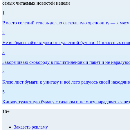
самых читаемых новостей недели
1
Вместо солений теперь делаю свекольную хреновину — к мясу и
2
Не выбрасывайте втулки от туалетной бумаги: 11 классных спо
3
Заворачиваю сковороду в полиэтиленовый пакет и не нарадуюсь 
4
Клею лист бумаги к унитазу и всё лето радуюсь своей находчиво
5
Кипячу туалетную бумагу с сахаром и не могу нарадоваться рез
16+
Заказать рекламу