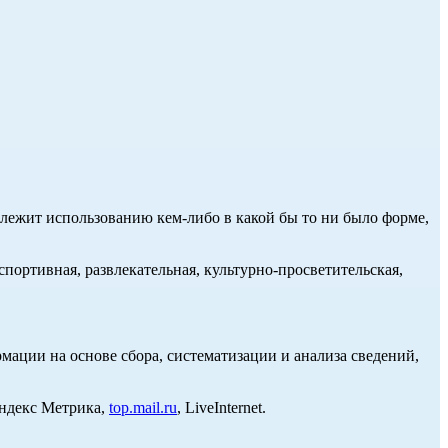
длежит использованию кем-либо в какой бы то ни было форме,
портивная, развлекательная, культурно-просветительская,
ции на основе сбора, систематизации и анализа сведений,
Яндекс Метрика,
top.mail.ru
, LiveInternet.