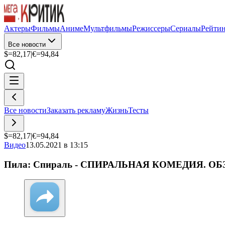
Актеры
Фильмы
Аниме
Мультфильмы
Режиссеры
Сериалы
Рейти
Все новости
$=
82,17
|
€=
94,84
Все новости
Заказать рекламу
Жизнь
Тесты
$=
82,17
|
€=
94,84
Видео
13.05.2021 в 13:15
Пила: Спираль - СПИРАЛЬНАЯ КОМЕДИЯ. ОБ