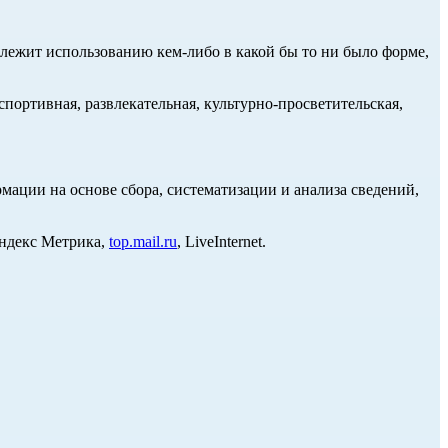
длежит использованию кем-либо в какой бы то ни было форме,
портивная, развлекательная, культурно-просветительская,
ции на основе сбора, систематизации и анализа сведений,
Яндекс Метрика,
top.mail.ru
, LiveInternet.