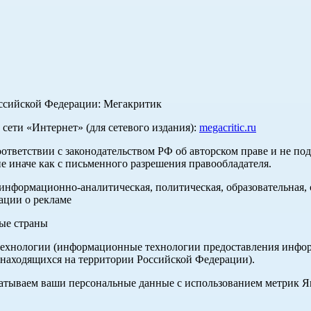
оссийской Федерации: Мегакритик
ети «Интернет» (для сетевого издания):
megacritic.ru
оответствии с законодательством РФ об авторском праве и не по
е иначе как с письменного разрешения правообладателя.
нформационно-аналитическая, политическая, образовательная, с
ации о рекламе
ные страны
хнологии (информационные технологии предоставления информа
 находящихся на территории Российской Федерации).
абатываем ваши персональные данные с использованием метрик 