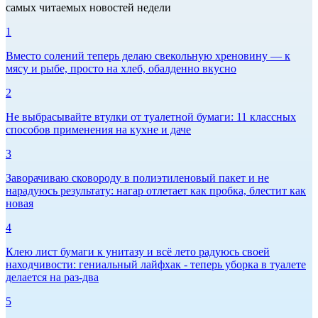
самых читаемых новостей недели
1
Вместо солений теперь делаю свекольную хреновину — к
мясу и рыбе, просто на хлеб, обалденно вкусно
2
Не выбрасывайте втулки от туалетной бумаги: 11 классных
способов применения на кухне и даче
3
Заворачиваю сковороду в полиэтиленовый пакет и не
нарадуюсь результату: нагар отлетает как пробка, блестит как
новая
4
Клею лист бумаги к унитазу и всё лето радуюсь своей
находчивости: гениальный лайфхак - теперь уборка в туалете
делается на раз-два
5