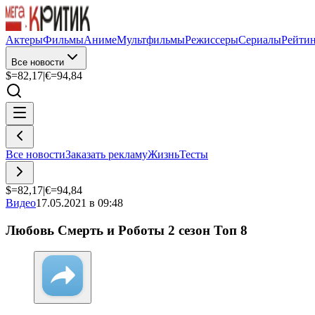
Актеры
Фильмы
Аниме
Мультфильмы
Режиссеры
Сериалы
Рейти
Все новости
$=
82,17
|
€=
94,84
Все новости
Заказать рекламу
Жизнь
Тесты
$=
82,17
|
€=
94,84
Видео
17.05.2021 в 09:48
Любовь Смерть и Роботы 2 сезон Топ 8