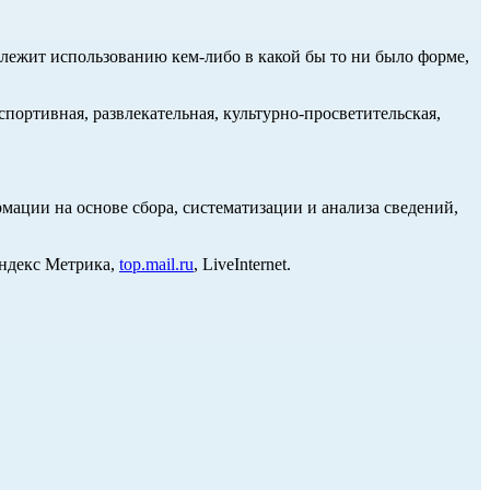
длежит использованию кем-либо в какой бы то ни было форме,
портивная, развлекательная, культурно-просветительская,
ции на основе сбора, систематизации и анализа сведений,
Яндекс Метрика,
top.mail.ru
, LiveInternet.