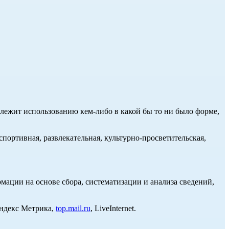
длежит использованию кем-либо в какой бы то ни было форме,
портивная, развлекательная, культурно-просветительская,
ции на основе сбора, систематизации и анализа сведений,
Яндекс Метрика,
top.mail.ru
, LiveInternet.