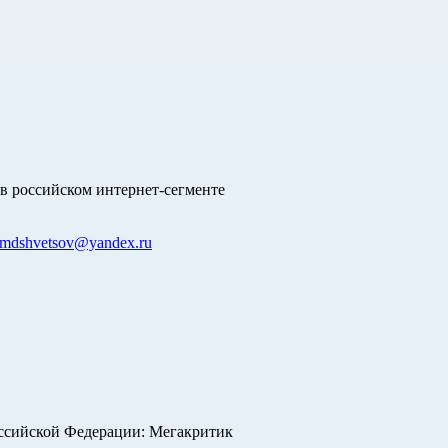
в российском интернет-сегменте
mdshvetsov@yandex.ru
оссийской Федерации: Мегакритик