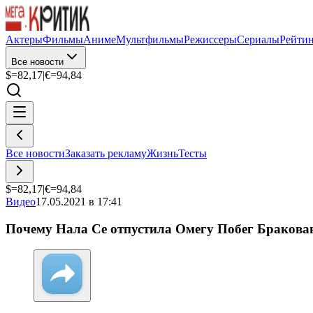
Актеры
Фильмы
Аниме
Мультфильмы
Режиссеры
Сериалы
Рейти
Все новости
$=
82,17
|
€=
94,84
Все новости
Заказать рекламу
Жизнь
Тесты
$=
82,17
|
€=
94,84
Видео
17.05.2021 в 17:41
Почему Нала Се отпустила Омегу Побег Бракова