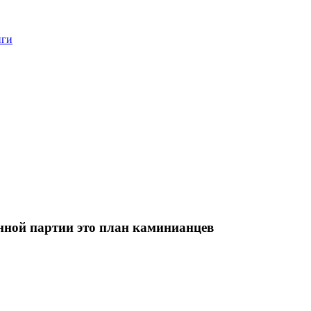
нги
нной партии это план каминианцев