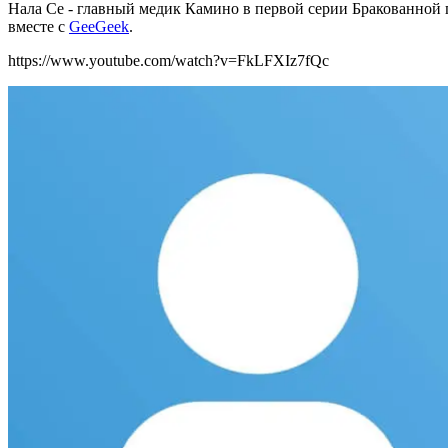
Нала Се - главный медик Камино в первой серии Бракованной п
вместе с
GeeGeek
.
https://www.youtube.com/watch?v=FkLFXIz7fQc