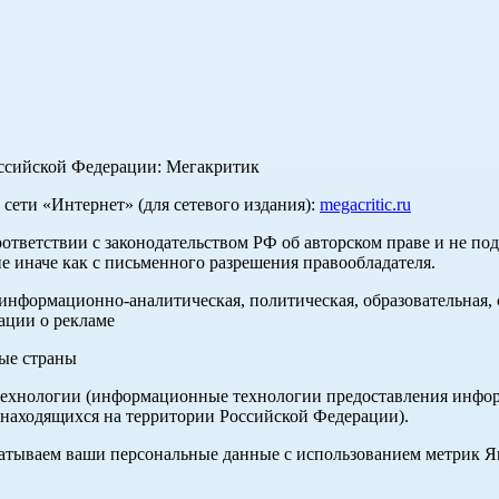
оссийской Федерации: Мегакритик
ети «Интернет» (для сетевого издания):
megacritic.ru
оответствии с законодательством РФ об авторском праве и не по
е иначе как с письменного разрешения правообладателя.
нформационно-аналитическая, политическая, образовательная, с
ации о рекламе
ные страны
хнологии (информационные технологии предоставления информа
 находящихся на территории Российской Федерации).
абатываем ваши персональные данные с использованием метрик 