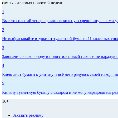
самых читаемых новостей недели
1
Вместо солений теперь делаю свекольную хреновину — к мясу и
2
Не выбрасывайте втулки от туалетной бумаги: 11 классных спо
3
Заворачиваю сковороду в полиэтиленовый пакет и не нарадуюсь 
4
Клею лист бумаги к унитазу и всё лето радуюсь своей находчиво
5
Кипячу туалетную бумагу с сахаром и не могу нарадоваться рез
16+
Заказать рекламу