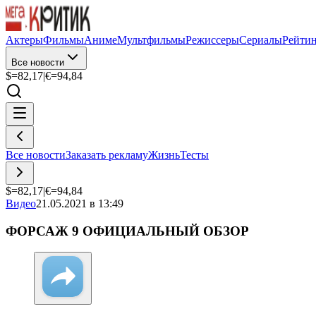
Актеры
Фильмы
Аниме
Мультфильмы
Режиссеры
Сериалы
Рейти
Все новости
$=
82,17
|
€=
94,84
Все новости
Заказать рекламу
Жизнь
Тесты
$=
82,17
|
€=
94,84
Видео
21.05.2021 в 13:49
ФОРСАЖ 9 ОФИЦИАЛЬНЫЙ ОБЗОР