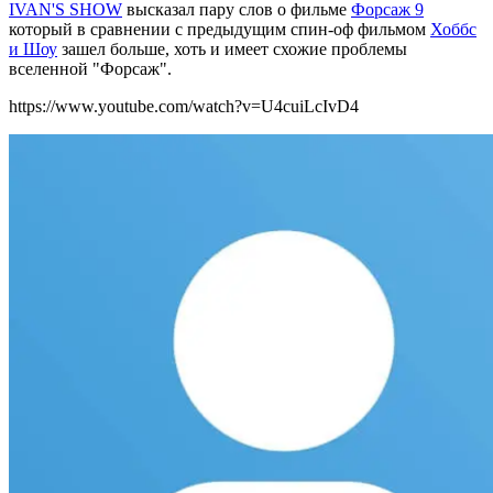
IVAN'S SHOW
высказал пару слов о фильме
Форсаж 9
который в сравнении с предыдущим спин-оф фильмом
Хоббс
и Шоу
зашел больше, хоть и имеет схожие проблемы
вселенной "Форсаж".
https://www.youtube.com/watch?v=U4cuiLcIvD4