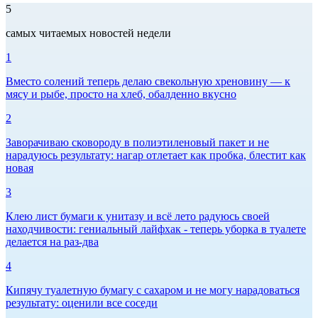
5
самых читаемых новостей недели
1
Вместо солений теперь делаю свекольную хреновину — к
мясу и рыбе, просто на хлеб, обалденно вкусно
2
Заворачиваю сковороду в полиэтиленовый пакет и не
нарадуюсь результату: нагар отлетает как пробка, блестит как
новая
3
Клею лист бумаги к унитазу и всё лето радуюсь своей
находчивости: гениальный лайфхак - теперь уборка в туалете
делается на раз-два
4
Кипячу туалетную бумагу с сахаром и не могу нарадоваться
результату: оценили все соседи