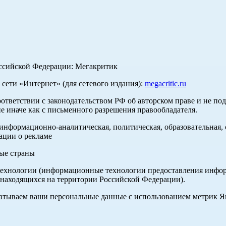
оссийской Федерации: Мегакритик
ети «Интернет» (для сетевого издания):
megacritic.ru
оответствии с законодательством РФ об авторском праве и не по
е иначе как с письменного разрешения правообладателя.
нформационно-аналитическая, политическая, образовательная, с
ации о рекламе
ные страны
хнологии (информационные технологии предоставления информа
 находящихся на территории Российской Федерации).
абатываем ваши персональные данные с использованием метрик 