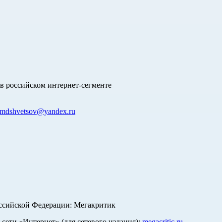
в российском интернет-сегменте
mdshvetsov@yandex.ru
оссийской Федерации: Мегакритик
ети «Интернет» (для сетевого издания):
megacritic.ru