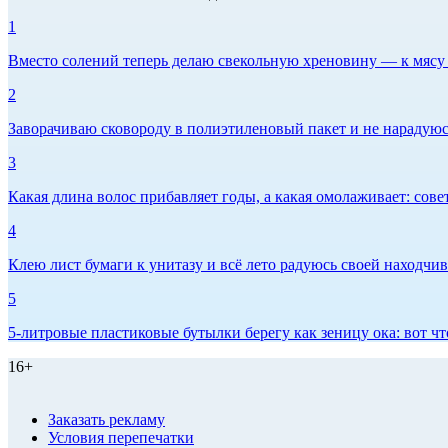
1
Вместо солений теперь делаю свекольную хреновину — к мясу и
2
Заворачиваю сковороду в полиэтиленовый пакет и не нарадуюсь 
3
Какая длина волос прибавляет годы, а какая омолаживает: сов
4
Клею лист бумаги к унитазу и всё лето радуюсь своей находчиво
5
5-литровые пластиковые бутылки берегу как зеницу ока: вот ч
16+
Заказать рекламу
Условия перепечатки