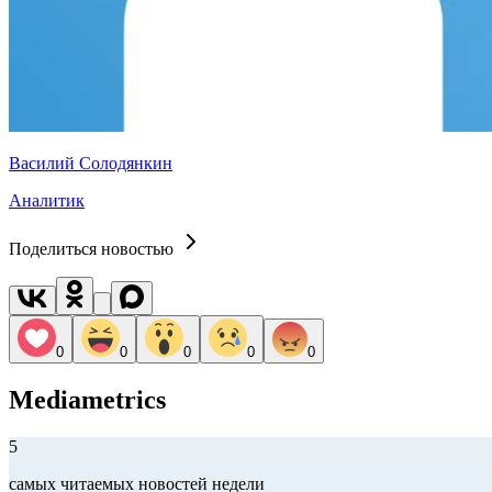
Василий Солодянкин
Аналитик
Поделиться новостью
0
0
0
0
0
Mediametrics
5
самых читаемых новостей недели