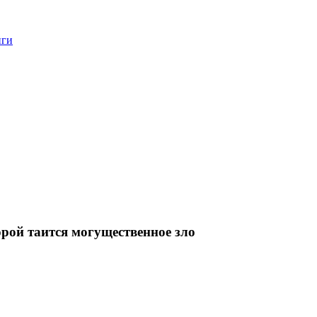
нги
орой таится могущественное зло