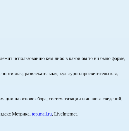
длежит использованию кем-либо в какой бы то ни было форме,
портивная, развлекательная, культурно-просветительская,
ции на основе сбора, систематизации и анализа сведений,
Яндекс Метрика,
top.mail.ru
, LiveInternet.