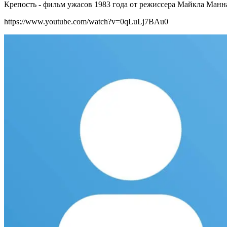
Крепость - фильм ужасов 1983 года от режиссера Майкла Манна
https://www.youtube.com/watch?v=0qLuLj7BAu0