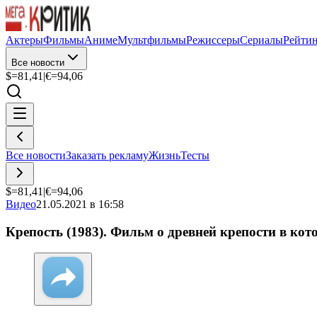
Актеры
Фильмы
Аниме
Мультфильмы
Режиссеры
Сериалы
Рейти
Все новости
$=
81,41
|
€=
94,06
Все новости
Заказать рекламу
Жизнь
Тесты
$=
81,41
|
€=
94,06
Видео
21.05.2021 в 16:58
Крепость (1983). Фильм о древней крепости в кот