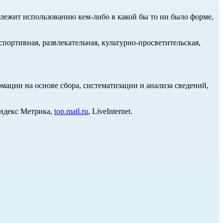
длежит использованию кем-либо в какой бы то ни было форме,
портивная, развлекательная, культурно-просветительская,
ции на основе сбора, систематизации и анализа сведений,
Яндекс Метрика,
top.mail.ru
, LiveInternet.