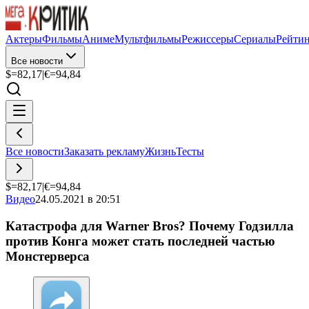
Актеры
Фильмы
Аниме
Мультфильмы
Режиссеры
Сериалы
Рейти
Все новости
$=
82,17
|
€=
94,84
Все новости
Заказать рекламу
Жизнь
Тесты
$=
82,17
|
€=
94,84
Видео
24.05.2021 в 20:51
Катастрофа для Warner Bros? Почему Годзилла
против Конга может стать последней частью
Монстерверса