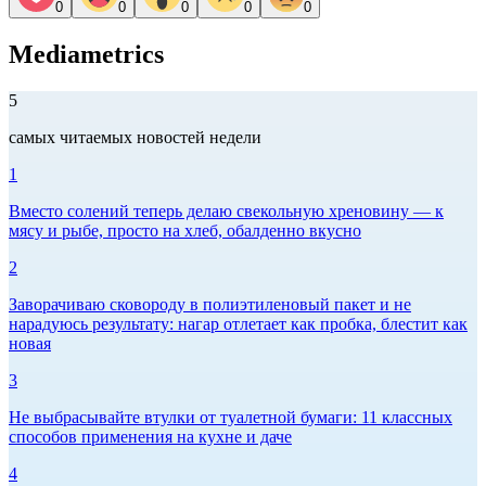
0
0
0
0
0
Mediametrics
5
самых читаемых новостей недели
1
Вместо солений теперь делаю свекольную хреновину — к
мясу и рыбе, просто на хлеб, обалденно вкусно
2
Заворачиваю сковороду в полиэтиленовый пакет и не
нарадуюсь результату: нагар отлетает как пробка, блестит как
новая
3
Не выбрасывайте втулки от туалетной бумаги: 11 классных
способов применения на кухне и даче
4