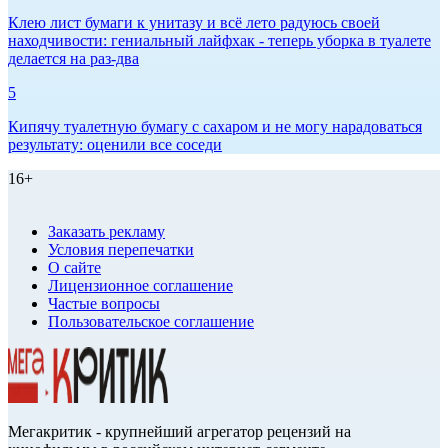
Клею лист бумаги к унитазу и всё лето радуюсь своей
находчивости: гениальный лайфхак - теперь уборка в туалете
делается на раз-два
5
Кипячу туалетную бумагу с сахаром и не могу нарадоваться
результату: оценили все соседи
16+
Заказать рекламу
Условия перепечатки
О сайте
Лицензионное соглашение
Частые вопросы
Пользовательское соглашение
Мегакритик - крупнейший агрегатор рецензий на