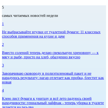
5
самых читаемых новостей недели
1
Не выбрасывайте втулки от туалетной бумаги: 11 классных
способов применения на кухне и даче
2
Вместо солений теперь делаю свекольную хреновину — к
мясу и рыбе, просто на хлеб, обалденно вкусно
3
Заворачиваю сковороду в полиэтиленовый пакет и не
нарадуюсь результату: нагар отлетает как пробка, блестит как
новая
4
Клею лист бумаги к унитазу и всё лето радуюсь своей
находчивости: гениальный лайфхак - теперь уборка в туалете
делается на раз-два