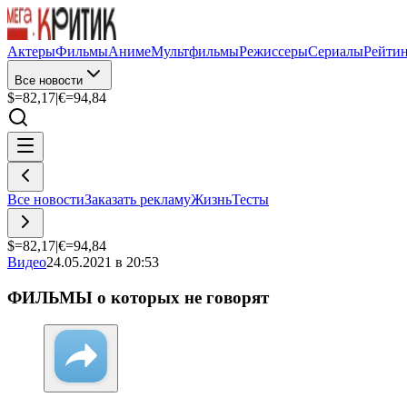
Актеры
Фильмы
Аниме
Мультфильмы
Режиссеры
Сериалы
Рейти
Все новости
$=
82,17
|
€=
94,84
Все новости
Заказать рекламу
Жизнь
Тесты
$=
82,17
|
€=
94,84
Видео
24.05.2021 в 20:53
ФИЛЬМЫ о которых не говорят