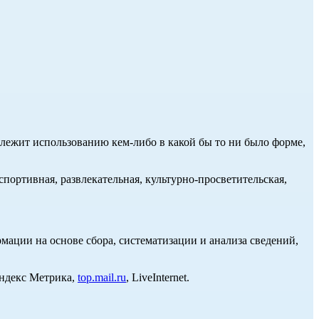
длежит использованию кем-либо в какой бы то ни было форме,
портивная, развлекательная, культурно-просветительская,
ции на основе сбора, систематизации и анализа сведений,
Яндекс Метрика,
top.mail.ru
, LiveInternet.