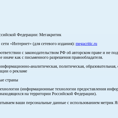
оссийской Федерации: Мегакритик
ети «Интернет» (для сетевого издания):
megacritic.ru
оответствии с законодательством РФ об авторском праве и не по
е иначе как с письменного разрешения правообладателя.
нформационно-аналитическая, политическая, образовательная, с
ации о рекламе
ные страны
хнологии (информационные технологии предоставления информа
 находящихся на территории Российской Федерации).
абатываем ваши персональные данные с использованием метрик 