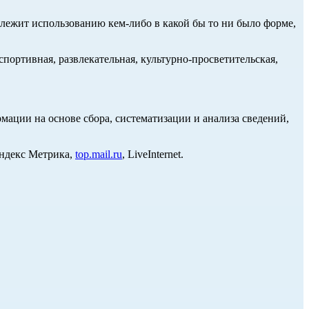
длежит использованию кем-либо в какой бы то ни было форме,
портивная, развлекательная, культурно-просветительская,
ции на основе сбора, систематизации и анализа сведений,
Яндекс Метрика,
top.mail.ru
, LiveInternet.