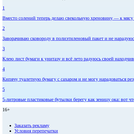
1
Вместо солений теперь делаю свекольную хреновину — к мясу и
2
Заворачиваю сковороду в полиэтиленовый пакет и не нарадуюсь 
3
Клею лист бумаги к унитазу и всё лето радуюсь своей находчиво
4
Кипячу туалетную бумагу с сахаром и не могу нарадоваться рез
5
5-литровые пластиковые бутылки берегу как зеницу ока: вот ч
16+
Заказать рекламу
Условия перепечатки