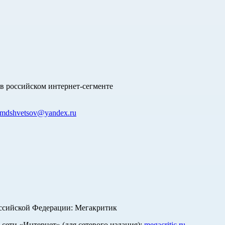
в российском интернет-сегменте
mdshvetsov@yandex.ru
оссийской Федерации: Мегакритик
ети «Интернет» (для сетевого издания):
megacritic.ru