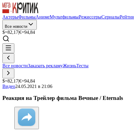
Актеры
Фильмы
Аниме
Мультфильмы
Режиссеры
Сериалы
Рейти
Все новости
$=
82,17
|
€=
94,84
Все новости
Заказать рекламу
Жизнь
Тесты
$=
82,17
|
€=
94,84
Видео
24.05.2021 в 21:06
Реакция на Трейлер фильма Вечные / Eternals