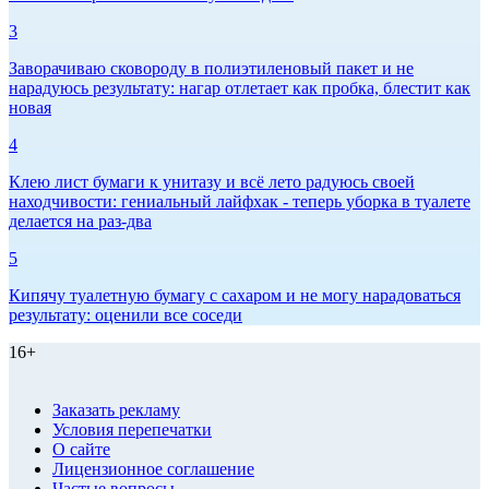
3
Заворачиваю сковороду в полиэтиленовый пакет и не
нарадуюсь результату: нагар отлетает как пробка, блестит как
новая
4
Клею лист бумаги к унитазу и всё лето радуюсь своей
находчивости: гениальный лайфхак - теперь уборка в туалете
делается на раз-два
5
Кипячу туалетную бумагу с сахаром и не могу нарадоваться
результату: оценили все соседи
16+
Заказать рекламу
Условия перепечатки
О сайте
Лицензионное соглашение
Частые вопросы