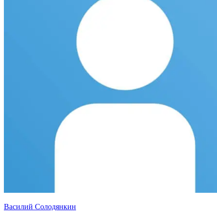
Василий Солодянкин