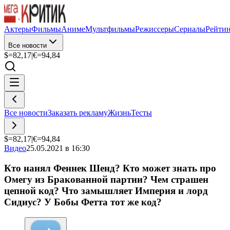
Актеры
Фильмы
Аниме
Мультфильмы
Режиссеры
Сериалы
Рейти
Все новости
$=
82,17
|
€=
94,84
Все новости
Заказать рекламу
Жизнь
Тесты
$=
82,17
|
€=
94,84
Видео
25.05.2021 в 16:30
Кто нанял Феннек Шенд? Кто может знать про
Омегу из Бракованной партии? Чем страшен
цепной код? Что замышляет Империя и лорд
Сидиус? У Бобы Фетта тот же код?