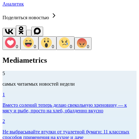
Аналитик
Поделиться новостью
0
0
0
0
0
Mediametrics
5
самых читаемых новостей недели
1
Вместо солений теперь делаю свекольную хреновину — к
мясу и рыбе, просто на хлеб, обалденно вкусно
2
Не выбрасывайте втулки от туалетной бумаги: 11 классных
способов применения на кухне и даче