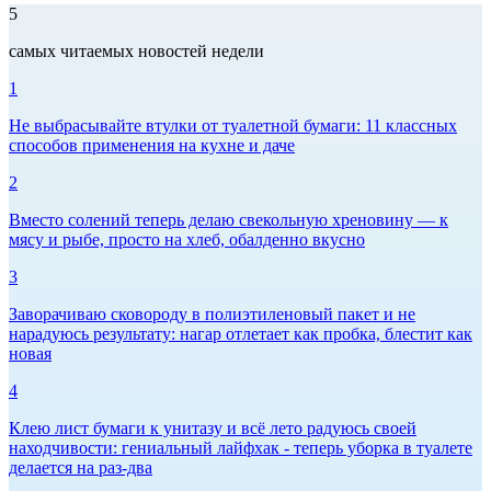
5
самых читаемых новостей недели
1
Не выбрасывайте втулки от туалетной бумаги: 11 классных
способов применения на кухне и даче
2
Вместо солений теперь делаю свекольную хреновину — к
мясу и рыбе, просто на хлеб, обалденно вкусно
3
Заворачиваю сковороду в полиэтиленовый пакет и не
нарадуюсь результату: нагар отлетает как пробка, блестит как
новая
4
Клею лист бумаги к унитазу и всё лето радуюсь своей
находчивости: гениальный лайфхак - теперь уборка в туалете
делается на раз-два