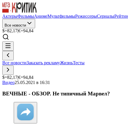
Актеры
Фильмы
Аниме
Мультфильмы
Режиссеры
Сериалы
Рейти
Все новости
$=
82,17
|
€=
94,84
Все новости
Заказать рекламу
Жизнь
Тесты
$=
82,17
|
€=
94,84
Видео
25.05.2021 в 16:31
ВЕЧНЫЕ - ОБЗОР. Не типичный Марвел?