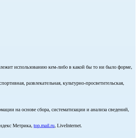
длежит использованию кем-либо в какой бы то ни было форме,
портивная, развлекательная, культурно-просветительская,
ции на основе сбора, систематизации и анализа сведений,
Яндекс Метрика,
top.mail.ru
, LiveInternet.