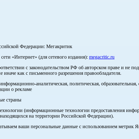
оссийской Федерации: Мегакритик
ети «Интернет» (для сетевого издания):
megacritic.ru
оответствии с законодательством РФ об авторском праве и не по
е иначе как с письменного разрешения правообладателя.
нформационно-аналитическая, политическая, образовательная, с
ации о рекламе
ные страны
хнологии (информационные технологии предоставления информа
 находящихся на территории Российской Федерации).
абатываем ваши персональные данные с использованием метрик 