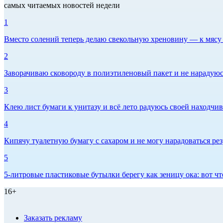
самых читаемых новостей недели
1
Вместо солений теперь делаю свекольную хреновину — к мясу и
2
Заворачиваю сковороду в полиэтиленовый пакет и не нарадуюсь 
3
Клею лист бумаги к унитазу и всё лето радуюсь своей находчиво
4
Кипячу туалетную бумагу с сахаром и не могу нарадоваться рез
5
5-литровые пластиковые бутылки берегу как зеницу ока: вот ч
16+
Заказать рекламу