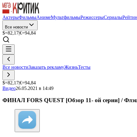
Актеры
Фильмы
Аниме
Мультфильмы
Режиссеры
Сериалы
Рейти
Все новости
$=
82,17
|
€=
94,84
Все новости
Заказать рекламу
Жизнь
Тесты
$=
82,17
|
€=
94,84
Видео
26.05.2021 в 14:49
ФИНАЛ FORS QUEST [Обзор 11- ой серии] / Флэш 