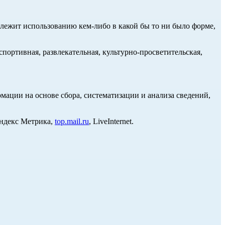
длежит использованию кем-либо в какой бы то ни было форме,
портивная, развлекательная, культурно-просветительская,
ции на основе сбора, систематизации и анализа сведений,
Яндекс Метрика,
top.mail.ru
, LiveInternet.