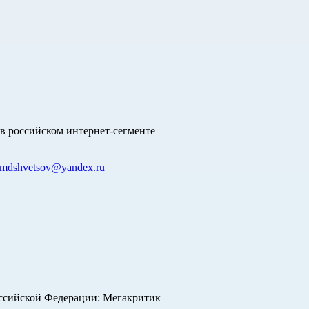
в российском интернет-сегменте
mdshvetsov@yandex.ru
оссийской Федерации: Мегакритик