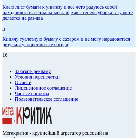
Клею лист бумаги к унитазу и всё лето радуюсь своей
находчивости: гениальный лайфхак - теперь уборка в туалете
делается на раз-два
5
Кипячу туалетную бумагу с сахаром и не могу нарадоваться
результату: оценили все соседи
16+
Заказать рекламу
Условия перепечатки
О сайте
Лицензионное соглашение
Частые вопросы
Пользовательское соглашение
Мегакритик - крупнейший агрегатор рецензий на