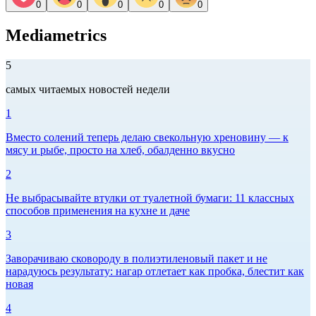
0
0
0
0
0
Mediametrics
5
самых читаемых новостей недели
1
Вместо солений теперь делаю свекольную хреновину — к
мясу и рыбе, просто на хлеб, обалденно вкусно
2
Не выбрасывайте втулки от туалетной бумаги: 11 классных
способов применения на кухне и даче
3
Заворачиваю сковороду в полиэтиленовый пакет и не
нарадуюсь результату: нагар отлетает как пробка, блестит как
новая
4