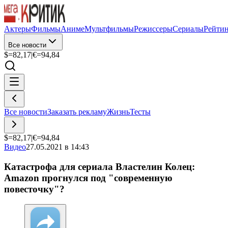
Актеры
Фильмы
Аниме
Мультфильмы
Режиссеры
Сериалы
Рейти
Все новости
$=
82,17
|
€=
94,84
Все новости
Заказать рекламу
Жизнь
Тесты
$=
82,17
|
€=
94,84
Видео
27.05.2021 в 14:43
Катастрофа для сериала Властелин Колец:
Amazon прогнулся под "современную
повесточку"?