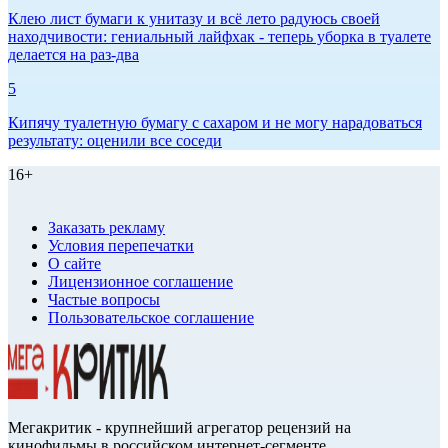
Клею лист бумаги к унитазу и всё лето радуюсь своей
находчивости: гениальный лайфхак - теперь уборка в туалете
делается на раз-два
5
Кипячу туалетную бумагу с сахаром и не могу нарадоваться
результату: оценили все соседи
16+
Заказать рекламу
Условия перепечатки
О сайте
Лицензионное соглашение
Частые вопросы
Пользовательское соглашение
Мегакритик - крупнейший агрегатор рецензий на
кинофильмы в российском интернет-сегменте