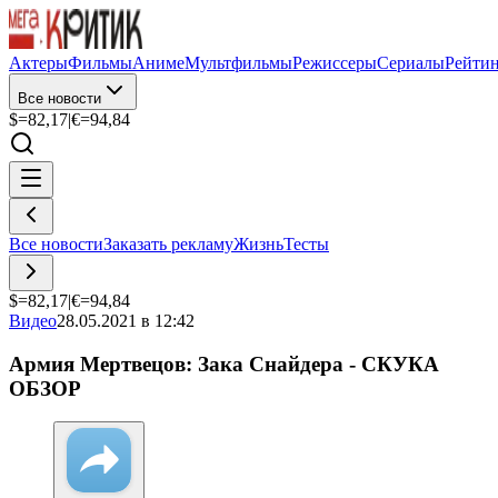
Актеры
Фильмы
Аниме
Мультфильмы
Режиссеры
Сериалы
Рейти
Все новости
$=
82,17
|
€=
94,84
Все новости
Заказать рекламу
Жизнь
Тесты
$=
82,17
|
€=
94,84
Видео
28.05.2021 в 12:42
Армия Мертвецов: Зака Снайдера - СКУКА
ОБЗОР