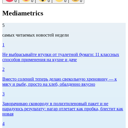
0
0
0
0
0
Mediametrics
5
самых читаемых новостей недели
1
Не выбрасывайте втулки от туалетной бумаги: 11 классных
способов применения на кухне и даче
2
Вместо солений теперь делаю свекольную хреновину — к
мясу и рыбе, просто на хлеб, обалденно вкусно
3
Заворачиваю сковороду в полиэтиленовый пакет и не
нарадуюсь результату: нагар отлетает как пробка, блестит как
новая
4